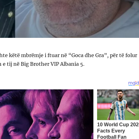
hte këtë mbrëmje i ftuar në “Goca dhe Gra”, për të folur
 e tij në Big Brother VIP Albania 5.