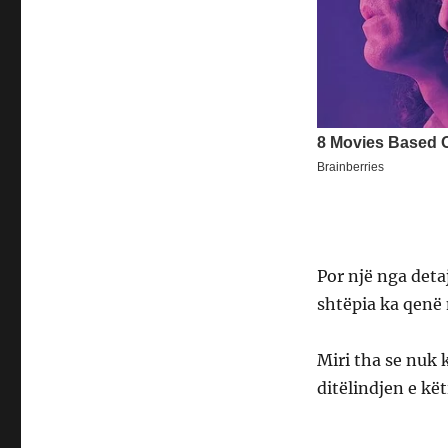
Por një nga deta
shtëpia ka qenë n
Miri tha se nuk 
ditëlindjen e kët