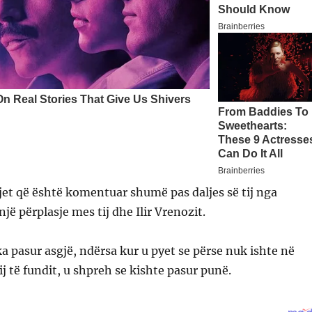
jet që është komentuar shumë pas daljes së tij nga
jë përplasje mes tij dhe Ilir Vrenozit.
ka pasur asgjë, ndërsa kur u pyet se përse nuk ishte në
ij të fundit, u shpreh se kishte pasur punë.