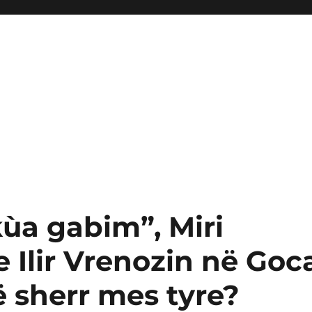
kùa gabim”, Miri
e Ilir Vrenozin në Goc
ë sherr mes tyre?