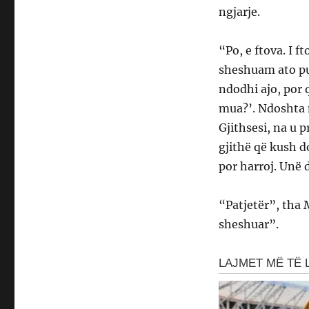
ngjarje.
“Po, e ftova. I ft
sheshuam ato pu
ndodhi ajo, por 
mua?’. Ndoshta 
Gjithsesi, na u p
gjithë që kush d
por harroj. Unë 
“Patjetër”, tha 
sheshuar”.