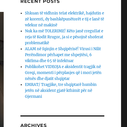
RECENT POSTS
Shkuan të vidhnin teIat elektrikë, hajdutin e
zë korenti, dy bashkëpunëtorët e tij e lanë të
vdekur në makinë
Nuk ka më TOLERIME! Këto janë rreguIIat e
reja të Kodit Rrugor, ja si e pësojnë shoferat
problematikë
ALAM në fqinjin e Shqipërisë! Virusi i Nilit
Perëndimor përhapet me shpejtësi, 6
viktìma dhe 65 të infektuar
Publikohet VIDEOJA e aksidentit tragjik në
Greqi, momenti i përplasjes që i mori jetën
nënës dhe djaΙit shqiptar
EMRAT/ Tragjike, tre shqiptarë humbin
jetën në aksident gjatë kthimit për në
Gjermani
ARCHIVES