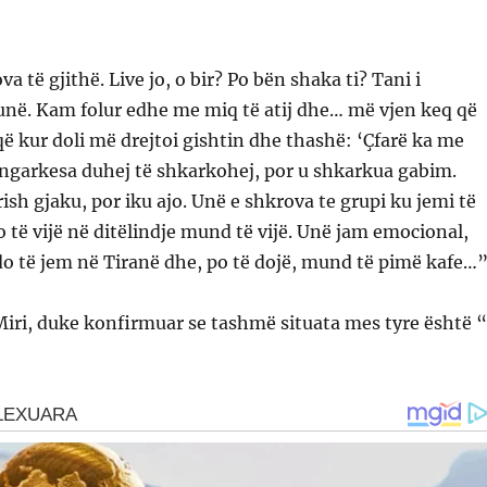
ova të gjithë. Live jo, o bir? Po bën shaka ti? Tani i
në. Kam folur edhe me miq të atij dhe… më vjen keq që
që kur doli më drejtoi gishtin dhe thashë: ‘Çfarë ka me
ngarkesa duhej të shkarkohej, por u shkarkua gabim.
rish gjaku, por iku ajo. Unë e shkrova te grupi ku jemi të
o të vijë në ditëlindje mund të vijë. Unë jam emocional,
do të jem në Tiranë dhe, po të dojë, mund të pimë kafe…
Miri, duke konfirmuar se tashmë situata mes tyre është 