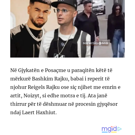
Në Gjykatën e Posaçme u paraqitën këtë të
mërkurë Bashkim Rajku, babai i reperit të
njohur Reigels Rajku ose siç njihet me emrin e
artit, Noizyt, si edhe motra e tij. Ata janë
thirrur për të dëshmuar në procesin gjyqësor
ndaj Laert Haxhiut.