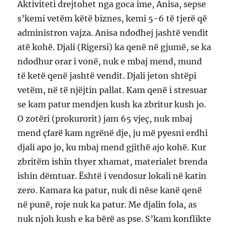
Aktiviteti drejtohet nga goca ime, Anisa, sepse
s’kemi vetëm këtë biznes, kemi 5-6 të tjerë që
administron vajza. Anisa ndodhej jashtë vendit
atë kohë. Djali (Rigersi) ka qenë në gjumë, se ka
ndodhur orar i vonë, nuk e mbaj mend, mund
të ketë qenë jashtë vendit. Djali jeton shtëpi
vetëm, në të njëjtin pallat. Kam qenë i stresuar
se kam patur mendjen kush ka zbritur kush jo.
O zotëri (prokurorit) jam 65 vjeç, nuk mbaj
mend çfarë kam ngrënë dje, ju më pyesni erdhi
djali apo jo, ku mbaj mend gjithë ajo kohë. Kur
zbritëm ishin thyer xhamat, materialet brenda
ishin dëmtuar. Është i vendosur lokali në katin
zero. Kamara ka patur, nuk di nëse kanë qenë
në punë, roje nuk ka patur. Me djalin fola, as
nuk njoh kush e ka bërë as pse. S’kam konflikte