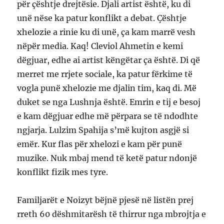
për çështje drejtësie. Djali artist është, ku di
unë nëse ka patur konflikt a debat. Çështje
xhelozie a rinie ku di unë, ça kam marrë vesh
nëpër media. Kaq! Cleviol Ahmetin e kemi
dëgjuar, edhe ai artist këngëtar ça është. Di që
merret me rrjete sociale, ka patur fërkime të
vogla punë xhelozie me djalin tim, kaq di. Më
duket se nga Lushnja është. Emrin e tij e besoj
e kam dëgjuar edhe më përpara se të ndodhte
ngjarja. Lulzim Spahija s’më kujton asgjë si
emër. Kur flas për xhelozi e kam për punë
muzike. Nuk mbaj mend të ketë patur ndonjë
konflikt fizik mes tyre.
Familjarët e Noizyt bëjnë pjesë në listën prej
rreth 60 dëshmitarësh të thirrur nga mbrojtja e