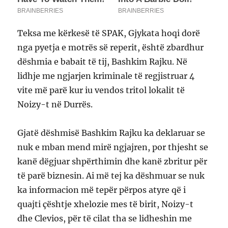
Teksa me kërkesë të SPAK, Gjykata hoqi dorë
nga pyetja e motrës së reperit, është zbardhur
dëshmia e babait të tij, Bashkim Rajku. Në
lidhje me ngjarjen kriminale të regjistruar 4
vite më parë kur iu vendos tritol lokalit të
Noizy-t në Durrës.
Gjatë dëshmisë Bashkim Rajku ka deklaruar se
nuk e mban mend mirë ngjajren, por thjesht se
kanë dëgjuar shpërthimin dhe kanë zbritur për
të parë biznesin. Ai më tej ka dëshmuar se nuk
ka informacion më tepër përpos atyre që i
quajti çështje xhelozie mes të birit, Noizy-t
dhe Clevios, për të cilat tha se lidheshin me