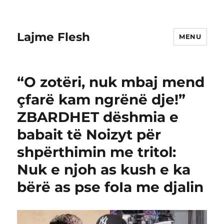
Lajme Flesh
MENU
“O zotëri, nuk mbaj mend
çfarë kam ngrënë dje!”
ZBARDHET dëshmia e
babait të Noizyt për
shpërthimin me tritol:
Nuk e njoh as kush e ka
bërë as pse foIa me djalin