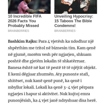
Bashkim Rajku:
Para 4 vjetësh ka ndodhur një
shpërthim me tritol në biznesin tim. Kam qenë
në gjumë, morëm vesh për ngjarjen, shkuam
poshtë dhe gjetëm lokalin të shkatërruar.
Banesa është në kat të pestë të të njëjtit objekt.
E kemi dëgjuar zhurmën. Aty punonte stafi,
shitëset, nuk kanë qenë punë, ka qenë i
mbyllur lokali. Lokali ka qenë 3-4 vjet përpara
ngjarjes i hapur si aktivitet. Nuk kujtoj emra
punonjësish, ka 4 vjet janë ndryshuar disa herë.