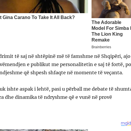
drimit të saj në shtëpinë më të famshme në Shqipëri, ajo
ë vëmendjen e publikut me personalitetin e saj të fortë, p
ndjeshme që shpesh shfaqte në momente të veçanta.
nuk ishte aspak i lehtë, pasi u përball me debate të shumt
ira dhe dinamika të ndryshme që e vunë në provë