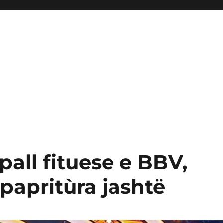
pall fituese e BBV,
 papritùra jashtë