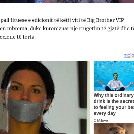
pall fituese e edicionit të këtij viti të Big Brother VIP
nën mbrëma, duke kurorëzuar një rrugëtim të gjatë dhe t
ione të forta.