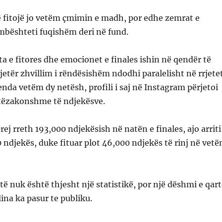
të fitojë jo vetëm çmimin e madh, por edhe zemrat e
e mbështeti fuqishëm deri në fund.
a e fitores dhe emocionet e finales ishin në qendër të
jetër zhvillim i rëndësishëm ndodhi paralelisht në rrjete
renda vetëm dy netësh, profili i saj në Instagram përjetoi
shtëzakonshme të ndjekësve.
ej rreth 193,000 ndjekësish në natën e finales, ajo arriti
 ndjekës, duke fituar plot 46,000 ndjekës të rinj në vet
jtë nuk është thjesht një statistikë, por një dëshmi e qar
lina ka pasur te publiku.