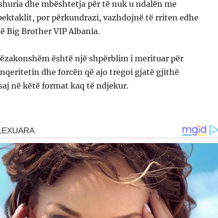
ashuria dhe mbështetja për të nuk u ndalën me
ektaklit, por përkundrazi, vazhdojnë të rriten edhe
së Big Brother VIP Albania.
htëzakonshëm është një shpërblim i merituar për
nqeritetin dhe forcën që ajo tregoi gjatë gjithë
saj në këtë format kaq të ndjekur.