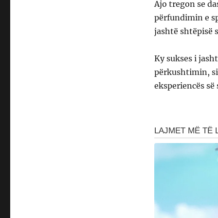
Ajo tregon se d
përfundimin e sp
jashtë shtëpisë 
Ky sukses i jas
përkushtimin, si
eksperiencës së 