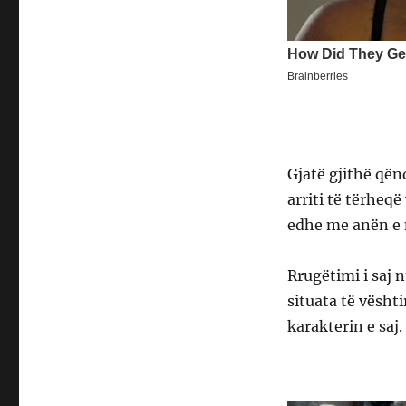
Gjatë gjithë qën
arriti të tërheq
edhe me anën e 
Rrugëtimi i saj 
situata të vësht
karakterin e saj.