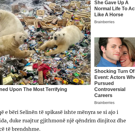
ë e bëri Selinën të spikasë ishte mënyra se si ajo i
fida, duke ruajtur gjithmonë një qëndrim dinjitoz dhe
rcë të brendshme.