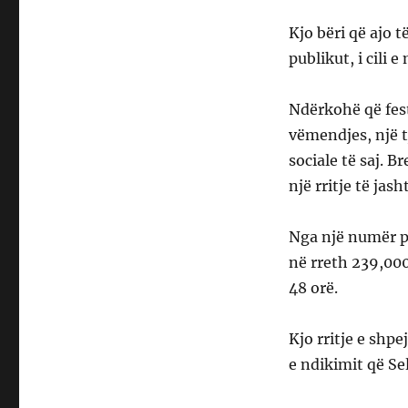
Kjo bëri që ajo 
publikut, i cili 
Ndërkohë që fest
vëmendjes, një t
sociale të saj. B
një rritje të ja
Nga një numër pr
në rreth 239,000
48 orë.
Kjo rritje e shpe
e ndikimit që Se