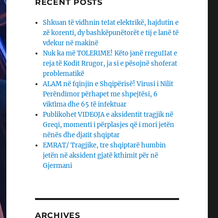
RECENT POSTS
Shkuan të vidhnin teIat elektrikë, hajdutin e
zë korenti, dy bashkëpunëtorët e tij e lanë të
vdekur në makinë
Nuk ka më TOLERIME! Këto janë rreguIIat e
reja të Kodit Rrugor, ja si e pësojnë shoferat
problematikë
ALAM në fqinjin e Shqipërisë! Virusi i Nilit
Perëndimor përhapet me shpejtësi, 6
viktìma dhe 65 të infektuar
Publikohet VIDEOJA e aksidentit tragjik në
Greqi, momenti i përplasjes që i mori jetën
nënës dhe djaΙit shqiptar
EMRAT/ Tragjike, tre shqiptarë humbin
jetën në aksident gjatë kthimit për në
Gjermani
ARCHIVES