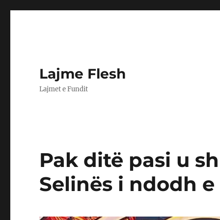
Lajme Flesh
Lajmet e Fundit
Pak ditë pasi u sh
Selinës i ndodh e