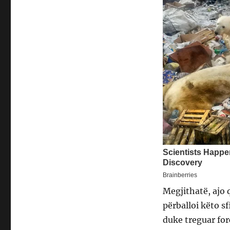
Megjithatë, ajo q
përballoi këto s
duke treguar fo