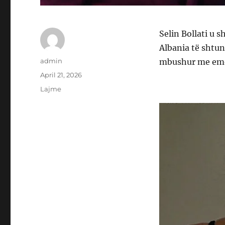
Selin Bollati u sh
Albania të shtu
Author
admin
mbushur me emoc
Posted
April 21, 2026
on
Categories
Lajme