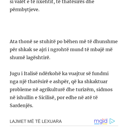
si valët e të nxehtit, të thatësirës dhe
përmbytjeve.
Ata thonë se stuhitë po bëhen më të dhunshme
për shkak se ajri i ngrohtë mund të mbajë më
shumë lagështirë.
Jugu i Italisë ndërkohë ka vuajtur së fundmi
nga një thatësirë e ashpër, që ka shkaktuar
probleme në agrikulturë dhe turizëm, sidmos
në ishullin e Sicilisë, por edhe në atë të
Sardenjës.