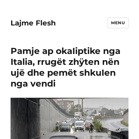
Lajme Flesh
MENU
Pamje ap okaIiptike nga
Italia, rrugët zhÿten nën
ujë dhe pemët shkuIen
nga vendi