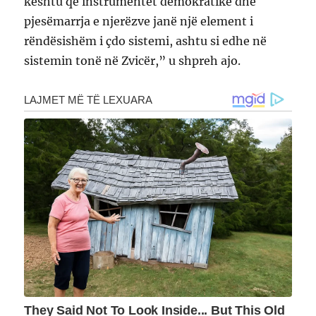
kështu që instrumentet demokratike dhe
pjesëmarrja e njerëzve janë një element i
rëndësishëm i çdo sistemi, ashtu si edhe në
sistemin tonë në Zvicër,” u shpreh ajo.