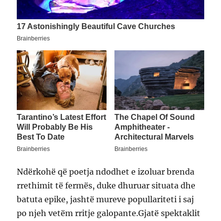
Ndërkohë që poetja ndodhet e izoluar brenda
rrethimit të fermës, duke dhuruar situata dhe
batuta epike, jashtë mureve popullariteti i saj
po njeh vetëm rritje galopante.Gjatë spektaklit