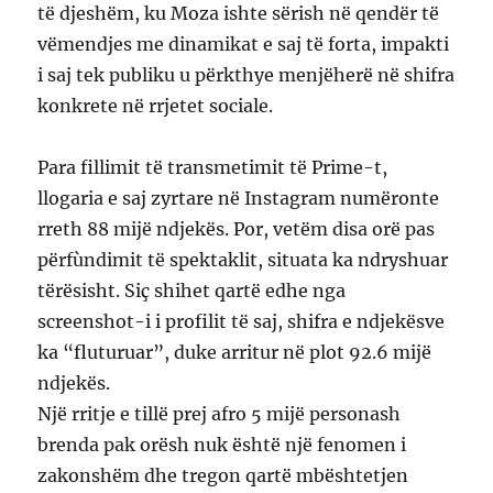
të djeshëm, ku Moza ishte sërish në qendër të
vëmendjes me dinamikat e saj të forta, impakti
i saj tek publiku u përkthye menjëherë në shifra
konkrete në rrjetet sociale.
Para fillimit të transmetimit të Prime-t,
llogaria e saj zyrtare në Instagram numëronte
rreth 88 mijë ndjekës. Por, vetëm disa orë pas
përfùndimit të spektaklit, situata ka ndryshuar
tërësisht. Siç shihet qartë edhe nga
screenshot-i i profilit të saj, shifra e ndjekësve
ka “fluturuar”, duke arritur në plot 92.6 mijë
ndjekës.
Një rritje e tillë prej afro 5 mijë personash
brenda pak orësh nuk është një fenomen i
zakonshëm dhe tregon qartë mbështetjen