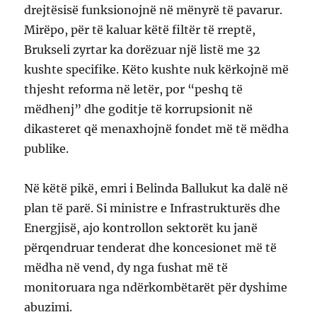
drejtësisë funksionojnë në mënyrë të pavarur.
Mirëpo, për të kaluar këtë filtër të rreptë,
Brukseli zyrtar ka dorëzuar një listë me 32
kushte specifike. Këto kushte nuk kërkojnë më
thjesht reforma në letër, por “peshq të
mëdhenj” dhe goditje të korrupsionit në
dikasteret që menaxhojnë fondet më të mëdha
publike.
Në këtë pikë, emri i Belinda Ballukut ka dalë në
plan të parë. Si ministre e Infrastrukturës dhe
Energjisë, ajo kontrollon sektorët ku janë
përqendruar tenderat dhe koncesionet më të
mëdha në vend, dy nga fushat më të
monitoruara nga ndërkombëtarët për dyshime
abuzimi.