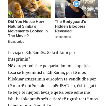
Lëvizja e Edi Ramës: Sakrifikimi për
integrimin?
Në qarqet politike po qarkullon me shpejtësi
teza se kryeministri Edi Rama, për të mos
bllokuar rrugëtimin europian të vendit dhe për
të marrë notën kaluese për IBAR-in, është gati
të bëjë të njëjtën lëvizje që ka bërë edhe me
ish-bashkëpunëtorët e tjerë të ngushtë: të mos
bëhet mburojë politike.