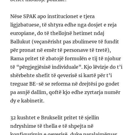
Nëse SPAK apo institucionet e tjera
ligjzbatuese, të shtyra edhe nga dosjet e reja
europiane, do të thellojnë hetimet ndaj
Ballukut (veçanërisht pas zbulimeve të fundit
për pronat në emër të personave të tretë),
Rama pritet të zbatojë formulën e tij të njohur
të “përgjegjësisë individuale”. Kjo lëvizje do t’i
shërbehte shefit të qeverisë si kartë për t’i
treguar BE-së se reforma në drejtësi po godet
pa asnjë dallim, qoftë kjo edhe zyrtarja numër
dy e kabinetit.
32 kushtet e Brukselit pritet të sjellin
ndryshime të thella e të shpejta në
konfigurimin e qeverisë, duke paralajmëruar