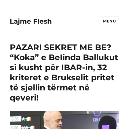
Lajme Flesh
MENU
PAZARI SEKRET ME BE?
“Koka” e BeIinda Ballukut
si kusht për IBAR-in, 32
kriteret e Brukselit pritet
të sjellin tërmet në
qeveri!