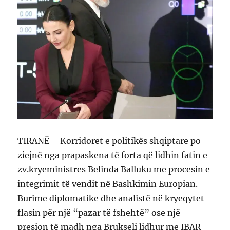
TIRANË – Korridoret e politikës shqiptare po
ziejnë nga prapaskena të forta që lidhin fatin e
zv.kryeministres Belinda Balluku me procesin e
integrimit të vendit në Bashkimin Europian.
Burime diplomatike dhe analistë në kryeqytet
flasin për një “pazar të fshehtë” ose një
presion të madh nga Brukseli lidhur me IBAR-