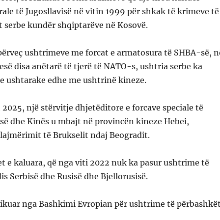
ale të Jugosllavisë në vitin 1999 për shkak të krimeve të
t serbe kundër shqiptarëve në Kosovë.
 përveç ushtrimeve me forcat e armatosura të SHBA-së, n
jesë disa anëtarë të tjerë të NATO-s, ushtria serbe ka
tje ushtarake edhe me ushtrinë kineze.
t 2025, një stërvitje dhjetëditore e forcave speciale të
isë dhe Kinës u mbajt në provincën kineze Hebei,
lajmërimit të Brukselit ndaj Beogradit.
t e kaluara, që nga viti 2022 nuk ka pasur ushtrime të
s Serbisë dhe Rusisë dhe Bjellorusisë.
itikuar nga Bashkimi Evropian për ushtrime të përbashkë