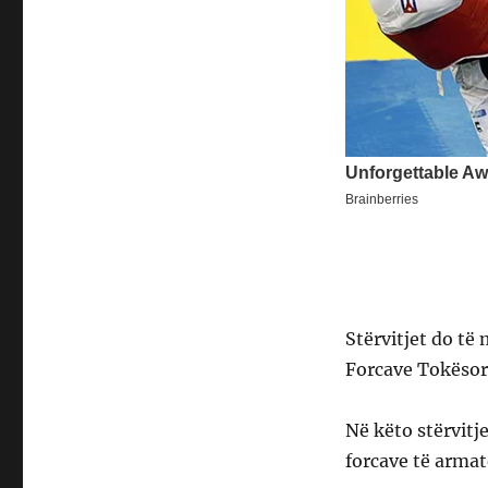
Stërvitjet do t
Forcave Tokësor
Në këto stërvitj
forcave të armat