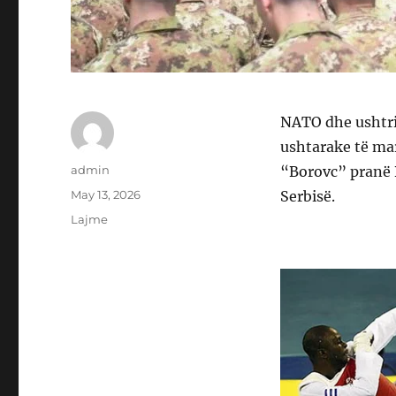
NATO dhe ushtria
ushtarake të mar
Author
admin
“Borovc” pranë B
Posted
May 13, 2026
Serbisë.
on
Categories
Lajme