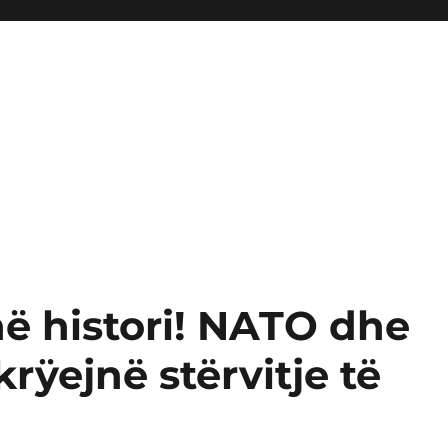
në histori! NATO dhe
krÿejnë stërvitje të