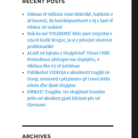
RECENT POSTS
Shkuan të vidhnin teIat elektrikë, hajdutin e
zë korenti, dy bashkëpunëtorët e tij e lanë të
vdekur në makinë
Nuk ka më TOLERIME! Këto janë rreguIIat e
reja të Kodit Rrugor, ja si e pësojnë shoferat
problematikë
ALAM në fqinjin e Shqipërisë! Virusi i Nilit
Perëndimor përhapet me shpejtësi, 6
viktìma dhe 65 të infektuar
Publikohet VIDEOJA e aksidentit tragjik në
Greqi, momenti i përplasjes që i mori jetën
nënës dhe djaΙit shqiptar
EMRAT/ Tragjike, tre shqiptarë humbin
jetën në aksident gjatë kthimit për në
Gjermani
ARCHIVES