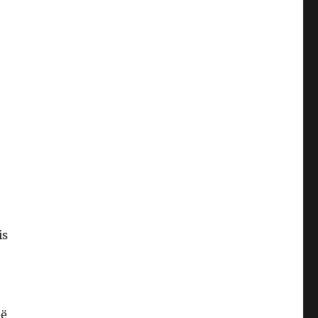
is
në