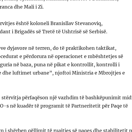
ranca dhe Mali i Zi.
rvitjes është koloneli Branisllav Stevanoviq,
t i Brigadës së Tretë të Ushtrisë së Serbisë.
eve dyjavore në terren, do të praktikohen taktikat,
ocedurat e përdorura në operacionet e mbështetjes së
iguria në baza, puna në pikat e kontrollit, kontrolli i
dhe luftimet urbane”, njoftoi Ministria e Mbrojtjes e
, stërvitja përfaqëson një vazhdim të bashkëpunimit mid
-s në kuadër të programit të Partneritetit për Paqe të
i shërben qëllimit të ruajtjes së paqes dhe stabilitetit 