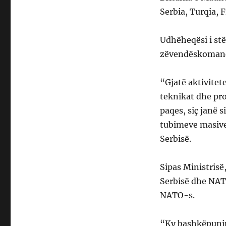
Serbia, Turqia, F
Udhëheqësi i stë
zëvendëskomandan
“Gjatë aktivitet
teknikat dhe pr
paqes, siç janë s
tubimeve masive 
Serbisë.
Sipas Ministrisë
Serbisë dhe NATO
NATO-s.
“Ky bashkëpunim 