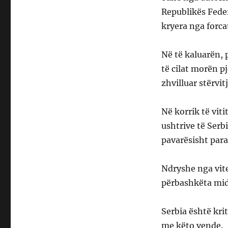
Republikës Feder
kryera nga forca
Në të kaluarën,
të cilat morën p
zhvilluar stërvi
Në korrik të viti
ushtrive të Serb
pavarësisht para
Ndryshe nga vite
përbashkëta midi
Serbia është kr
me këto vende.