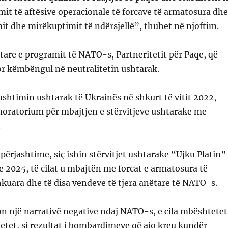
mit të aftësive operacionale të forcave të armatosura dhe
mit dhe mirëkuptimit të ndërsjellë”, thuhet në njoftim.
tare e programit të NATO-s, Partneritetit për Paqe, që
or këmbëngul në neutralitetin ushtarak.
pushtimin ushtarak të Ukrainës në shkurt të vitit 2022,
moratorium për mbajtjen e stërvitjeve ushtarake me
.
 përjashtime, siç ishin stërvitjet ushtarake “Ujku Platin”
e 2025, të cilat u mbajtën me forcat e armatosura të
kuara dhe të disa vendeve të tjera anëtare të NATO-s.
on një narrativë negative ndaj NATO-s, e cila mbështetet
etet, si rezultat i bombardimeve që ajo kreu kundër