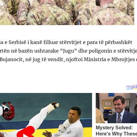
 e Serbisë i kanë filluar stërvitjet e para të përbashkët
tën në bazën ushtarake “Jugu” dhe poligonin e stërvitj
ujanocit, në jug të vendit, njoftoi Ministria e Mbrojtjes 