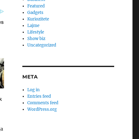
Featured
Gadgets
Kuriozitete
Lajme
Lifestyle
Show biz
Uncategorized
META
Log in
Entries feed
Comments feed
WordPress.org
ga