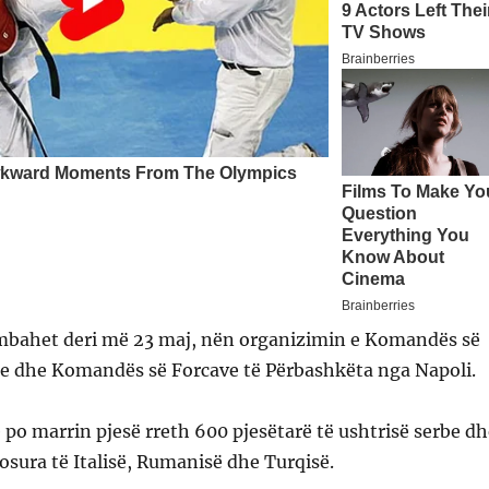
ë mbahet deri më 23 maj, nën organizimin e Komandës së
e dhe Komandës së Forcave të Përbashkëta nga Napoli.
e po marrin pjesë rreth 600 pjesëtarë të ushtrisë serbe d
osura të Italisë, Rumanisë dhe Turqisë.