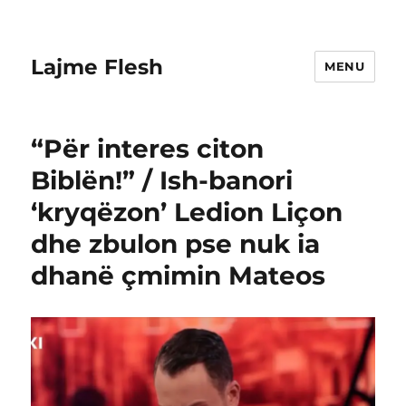
Lajme Flesh
MENU
“Për interes citon
Biblën!” / Ish-banori
‘kryqëzon’ Ledion Liçon
dhe zbulon pse nuk ia
dhanë çmimin Mateos