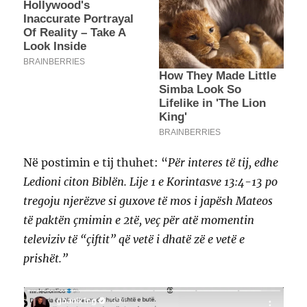
Në postimin e tij thuhet: “
Për interes të tij, edhe
Ledioni citon Biblën. Lije 1 e Korintasve 13:4-13 po
tregoju njerëzve si guxove të mos i japësh Mateos
të paktën çmimin e 2të, veç për atë momentin
televiziv të “çiftit” që vetë i dhatë zë e vetë e
prishët.”