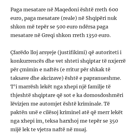
Paga mesatare në Maqedoni është rreth 600
euro, paga mesatare (reale) në Shqipëri nuk
shkon më tepër se 500 euro ndërsa paga
mesatare në Greqi shkon rreth 1350 euro.
Çfarëdo lloj arsyeje (justifikimi) që autoriteti i
konkurrencës dhe vet shteti shqiptar të nxjerrë
për çmimin e naftës (e rritur për shkak të
taksave dhe akcizave) është e papranueshme.
T’i marrësh lekët nga xhepi një familje të
thjeshtë shqiptare që sot e ka domosdoshmëri
lëvizjen me automjet është kriminale. Të
paktën unë e cilësoj kriminel atë që merr lekët
nga xhepi im, teksa harxhoj me tepër se 350
mijë lek te vjetra naftë në muaj.