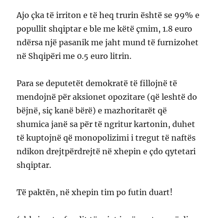
Ajo çka të irriton e të heq trurin është se 99% e
popullit shqiptar e ble me këtë çmim, 1.8 euro
ndërsa një pasanik me jaht mund të furnizohet
në Shqipëri me 0.5 euro litrin.
Para se deputetët demokratë të fillojnë të
mendojnë për aksionet opozitare (që leshtë do
bëjnë, siç kanë bërë) e mazhoritarët që
shumica janë sa për të ngritur kartonin, duhet
të kuptojnë që monopolizimi i tregut të naftës
ndikon drejtpërdrejtë në xhepin e çdo qytetari
shqiptar.
Të paktën, në xhepin tim po futin duart!