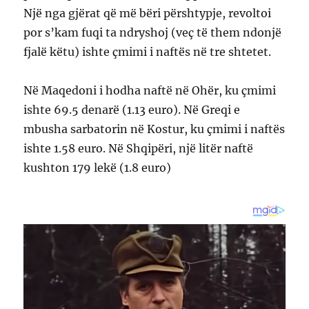
Një nga gjërat që më bëri përshtypje, revoltoi
por s’kam fuqi ta ndryshoj (veç të them ndonjë
fjalë këtu) ishte çmimi i naftës në tre shtetet.
Në Maqedoni i hodha naftë në Ohër, ku çmimi
ishte 69.5 denarë (1.13 euro). Në Greqi e
mbusha sarbatorin në Kostur, ku çmimi i naftës
ishte 1.58 euro. Në Shqipëri, një litër naftë
kushton 179 lekë (1.8 euro)