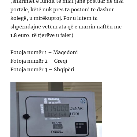
(shkrimet e fundit të miat janë postuar në disa
portale, këtë nuk pres ta postoni të dashur
kolegë, u mirëkuptoj. Por u lutem ta
shpërndajnë vetëm ata që e marrin naftën me
1.8 euro, të tjerëve u falet)
Fotoja numër 1 – Maqedoni
Fotoja numër 2 – Greqi
Fotoja numër 3 – Shqipëri