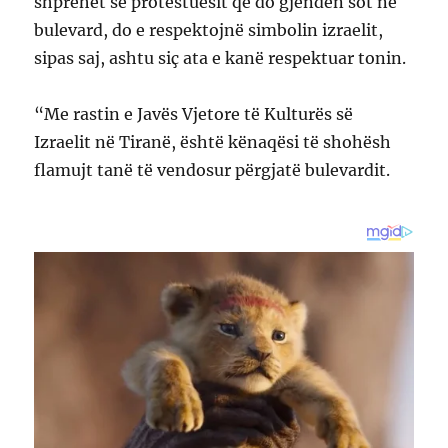
shprehet se protestuesit që do gjenden sot në
bulevard, do e respektojnë simbolin izraelit,
sipas saj, ashtu siç ata e kanë respektuar tonin.
“Me rastin e Javës Vjetore të Kulturës së
Izraelit në Tiranë, është kënaqësi të shohësh
flamujt tanë të vendosur përgjatë bulevardit.