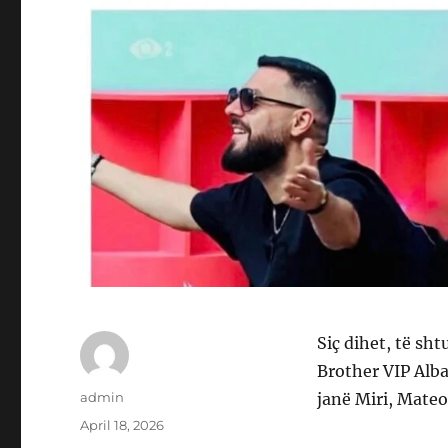
Siç dihet, të sh
Brother VIP Alba
Author
admin
janë Miri, Mateo
Posted
April 18, 2026
on