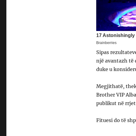
Sipas rezultateve
një avantazh të
duke u konsiderua
Megjithatë, thek
Brother VIP Alb
publikut në rrjet
Fituesi do të shp