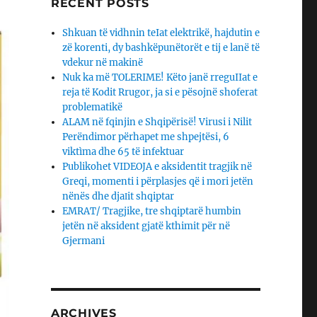
RECENT POSTS
Shkuan të vidhnin teIat elektrikë, hajdutin e
zë korenti, dy bashkëpunëtorët e tij e lanë të
vdekur në makinë
Nuk ka më TOLERIME! Këto janë rreguIIat e
reja të Kodit Rrugor, ja si e pësojnë shoferat
problematikë
ALAM në fqinjin e Shqipërisë! Virusi i Nilit
Perëndimor përhapet me shpejtësi, 6
viktìma dhe 65 të infektuar
Publikohet VIDEOJA e aksidentit tragjik në
Greqi, momenti i përplasjes që i mori jetën
nënës dhe djaΙit shqiptar
EMRAT/ Tragjike, tre shqiptarë humbin
jetën në aksident gjatë kthimit për në
Gjermani
ARCHIVES