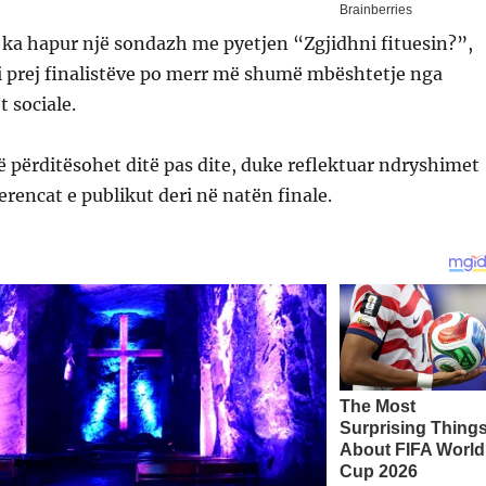
g ka hapur një sondazh me pyetjen “Zgjidhni fituesin?”,
ili prej finalistëve po merr më shumë mbështetje nga
t sociale.
 përditësohet ditë pas dite, duke reflektuar ndryshimet
erencat e publikut deri në natën finale.