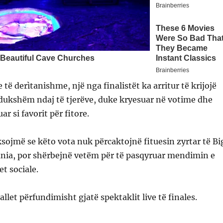
 të derìtanishme, një nga finalistët ka arritur të krijojë
 dukshëm ndaj të tjerëve, duke kryesuar në votime dhe
r si favorit për fitore.
sojmë se këto vota nuk përcaktojnë fituesin zyrtar të Bi
ania, por shërbejnë vetëm për të pasqyruar mendimin e
et sociale.
allet përfundimisht gjatë spektaklit live të finales.