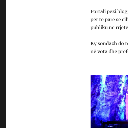
Portali pezi.blo
për të parë se c
publiku në rrjete
Ky sondazh do të
në vota dhe pref