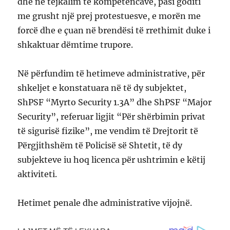
dhe në tejkalim të kompetencave, pasi goditi
me grusht një prej protestuesve, e morën me
forcë dhe e çuan në brendësi të rrethimit duke i
shkaktuar dëmtime trupore.
Në përfundim të hetimeve administrative, për
shkeljet e konstatuara në të dy subjektet,
ShPSF “Myrto Security 1.3A” dhe ShPSF “Major
Security”, referuar ligjit “Për shërbimin privat
të sigurisë fizike”, me vendim të Drejtorit të
Përgjithshëm të Policisë së Shtetit, të dy
subjekteve iu hoq licenca për ushtrimin e këtij
aktiviteti.
Hetimet penale dhe administrative vijojnë.