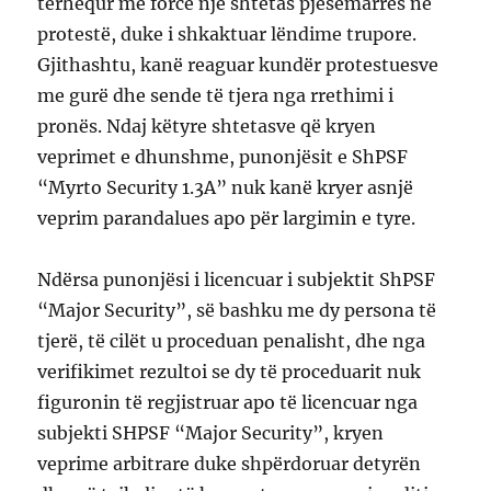
tërhequr me forcë një shtetas pjesëmarrës në
protestë, duke i shkaktuar lëndime trupore.
Gjithashtu, kanë reaguar kundër protestuesve
me gurë dhe sende të tjera nga rrethimi i
pronës. Ndaj këtyre shtetasve që kryen
veprimet e dhunshme, punonjësit e ShPSF
“Myrto Security 1.3A” nuk kanë kryer asnjë
veprim parandalues apo për largimin e tyre.
Ndërsa punonjësi i licencuar i subjektit ShPSF
“Major Security”, së bashku me dy persona të
tjerë, të cilët u proceduan penalisht, dhe nga
verifikimet rezultoi se dy të proceduarit nuk
figuronin të regjistruar apo të licencuar nga
subjekti SHPSF “Major Security”, kryen
veprime arbitrare duke shpërdoruar detyrën