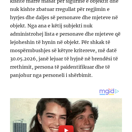
kishte marrë masat për sigurinë e objektit dhe
nuk kishte zbatuar rregullat për regjimin e
hyrjes dhe daljes së personave dhe mjeteve në
objekt. Nga ana e këtij subjekti nuk
administrohej lista e personave dhe mjeteve që
lejoheshin të hynin në objekt. Për shkak të
mospërmbushjes së këtyre kritereve, më datë
30.05.2026, janë lejuar të hyjnë në brendësi të
rrethimit, persona të paidentifikuar dhe të
panjohur nga personeli i shërbimit.