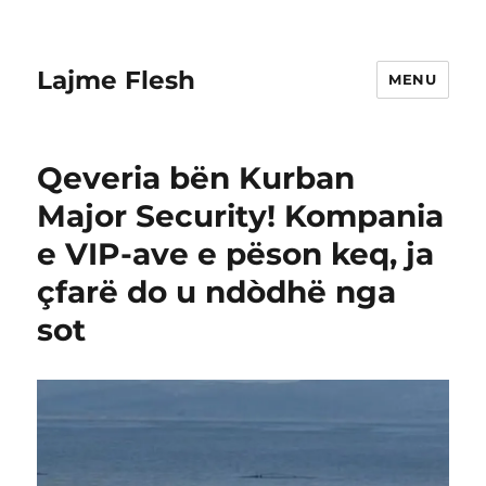
Lajme Flesh
MENU
Qeveria bën Kurban
Major Security! Kompania
e VIP-ave e pëson keq, ja
çfarë do u ndòdhë nga
sot