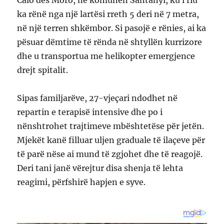
Caló des Moro, në komunën Santanyí, ku i riu
ka rënë nga një lartësi rreth 5 deri në 7 metra,
në një terren shkëmbor. Si pasojë e rënies, ai ka
pësuar dëmtime të rënda në shtyllën kurrizore
dhe u transportua me helikopter emergjence
drejt spitalit.
Sipas familjarëve, 27-vjeçari ndodhet në
repartin e terapisë intensive dhe po i
nënshtrohet trajtimeve mbështetëse për jetën.
Mjekët kanë filluar uljen graduale të ilaçeve për
të parë nëse ai mund të zgjohet dhe të reagojë.
Deri tani janë vërejtur disa shenja të lehta
reagimi, përfshirë hapjen e syve.