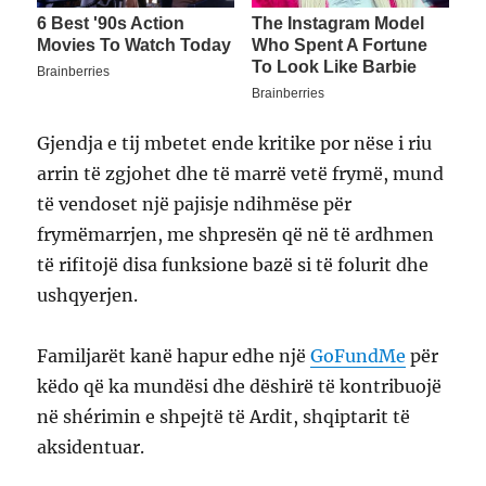
Gjendja e tij mbetet ende kritike por nëse i riu
arrin të zgjohet dhe të marrë vetë frymë, mund
të vendoset një pajisje ndihmëse për
frymëmarrjen, me shpresën që në të ardhmen
të rifitojë disa funksione bazë si të folurit dhe
ushqyerjen.
Familjarët kanë hapur edhe një
GoFundMe
për
këdo që ka mundësi dhe dëshirë të kontribuojë
në shérimin e shpejtë të Ardit, shqiptarit të
aksidentuar.