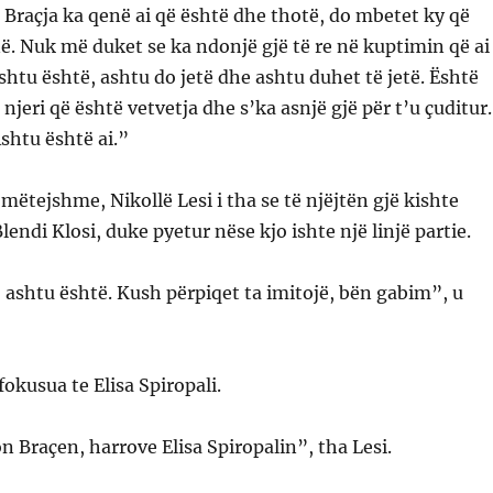
 Braçja ka qenë ai që është dhe thotë, do mbetet ky që
në. Nuk më duket se ka ndonjë gjë të re në kuptimin që ai
shtu është, ashtu do jetë dhe ashtu duhet të jetë. Është
njeri që është vetvetja dhe s’ka asnjë gjë për t’u çuditur.
Ashtu është ai.”
mëtejshme, Nikollë Lesi i tha se të njëjtën gjë kishte
endi Klosi, duke pyetur nëse kjo ishte një linjë partie.
 ashtu është. Kush përpiqet ta imitojë, bën gabim”, u
fokusua te Elisa Spiropali.
 Braçen, harrove Elisa Spiropalin”, tha Lesi.