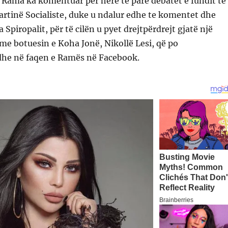
 Rama ka komentuar për herë të parë debatet e fundit të
rtinë Socialiste, duke u ndalur edhe te komentet dhe
 Spiropalit, për të cilën u pyet drejtpërdrejt gjatë një
e botuesin e Koha Jonë, Nikollë Lesi, që po
he në faqen e Ramës në Facebook.