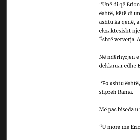
“Unë di që Erion
është, këtë di u
ashtu ka qenë, a
ekzaktësisht një 
Është vetvetja. 
Në ndërhyrjen e 
deklaruar edhe Bl
“Po ashtu është,
shpreh Rama.
Më pas biseda u 
“U more me Erion