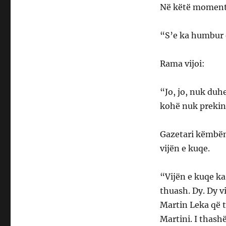
Në këtë moment,
“S’e ka humbur 
Rama vijoi:
“Jo, jo, nuk duhe
kohë nuk prekin 
Gazetari këmbëng
vijën e kuqe.
“Vijën e kuqe ka 
thuash. Dy. Dy v
Martin Leka që t
Martini. I thashë