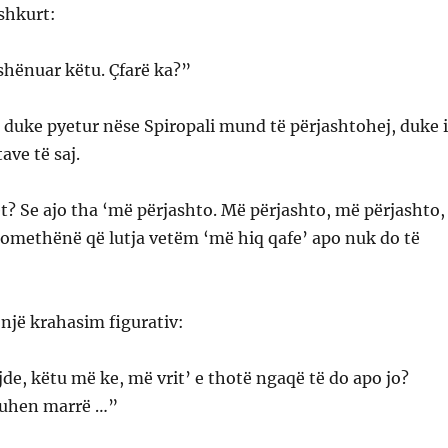
shkurt:
 shënuar këtu. Çfarë ka?”
oi duke pyetur nëse Spiropali mund të përjashtohej, duke 
ave të saj.
? Se ajo tha ‘më përjashto. Më përjashto, më përjashto,
Domethënë që lutja vetëm ‘më hiq qafe’ apo nuk do të
një krahasim figurativ:
de, këtu më ke, më vrit’ e thotë ngaqë të do apo jo?
duhen marrë …”