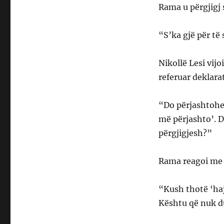
Rama u përgjigj 
“S’ka gjë për të
Nikollë Lesi vij
referuar deklarat
“Do përjashtohet
më përjashto’. 
përgjigjesh?”
Rama reagoi me 
“Kush thotë ‘haj
Kështu që nuk 