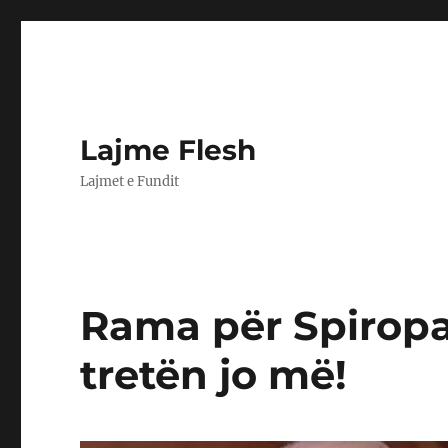
Lajme Flesh
Lajmet e Fundit
Rama për Spiropal
tretën jo më!