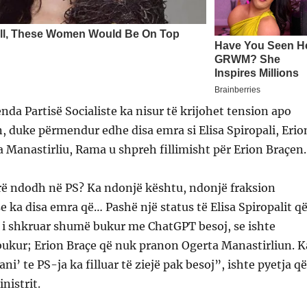
enda Partisë Socialiste ka nisur të krijohet tension apo
, duke përmendur edhe disa emra si Elisa Spiropali, Erio
 Manastirliu, Rama u shpreh fillimisht për Erion Braçen.
arë ndodh në PS? Ka ndonjë kështu, ndonjë fraksion
e ka disa emra që… Pashë një status të Elisa Spiropalit q
 i shkruar shumë bukur me ChatGPT besoj, se ishte
ukur; Erion Braçe që nuk pranon Ogerta Manastirliun. K
i’ te PS-ja ka filluar të ziejë pak besoj”, ishte pyetja që
nistrit.