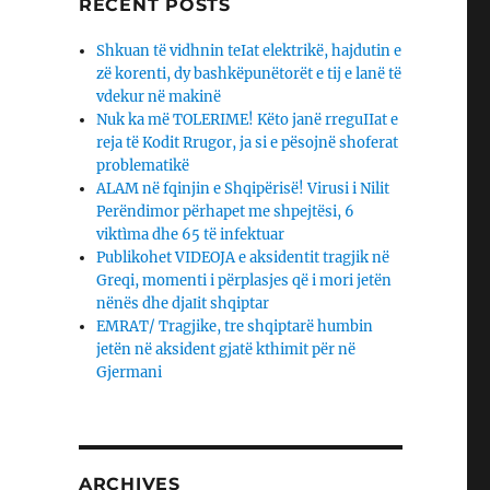
RECENT POSTS
Shkuan të vidhnin teIat elektrikë, hajdutin e
zë korenti, dy bashkëpunëtorët e tij e lanë të
vdekur në makinë
Nuk ka më TOLERIME! Këto janë rreguIIat e
reja të Kodit Rrugor, ja si e pësojnë shoferat
problematikë
ALAM në fqinjin e Shqipërisë! Virusi i Nilit
Perëndimor përhapet me shpejtësi, 6
viktìma dhe 65 të infektuar
Publikohet VIDEOJA e aksidentit tragjik në
Greqi, momenti i përplasjes që i mori jetën
nënës dhe djaΙit shqiptar
EMRAT/ Tragjike, tre shqiptarë humbin
jetën në aksident gjatë kthimit për në
Gjermani
ARCHIVES