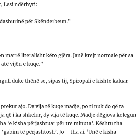
 Lesi ndërhyri:
dashurinë për Skënderbeun.”
n marrë literalisht këto gjëra. Janë krejt normale për sa
atë vijën e kuqe.”
uli duke thënë se, sipas tij, Spiropali e kishte kaluar
prekur ajo. Dy vija të kuqe madje, po ti nuk do që ta
ija që i ka shkelur, dy vija të kuqe. Madje dëgjova kolegu
ha ‘e kisha përjashtuar për tre minuta’. Kështu tha
 ‘gabim të përjashtosh’. Jo – tha ai. ‘Unë e kisha