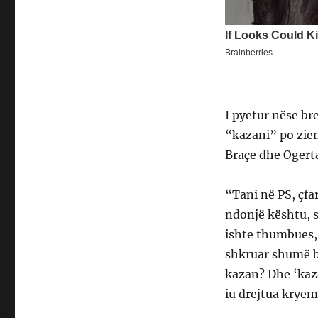
I pyetur nëse br
“kazani” po zien
Braçe dhe Ogerta
“Tani në PS, çf
ndonjë kështu, s
ishte thumbues,
shkruar shumë b
kazan? Dhe ‘kazan
iu drejtua kryemi