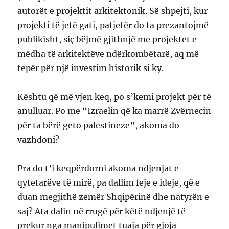
autorët e projektit arkitektonik. Së shpejti, kur
projekti të jetë gati, patjetër do ta prezantojmë
publikisht, siç bëjmë gjithnjë me projektet e
mëdha të arkitektëve ndërkombëtarë, aq më
tepër për një investim historik si ky.
Kështu që më vjen keq, po s’kemi projekt për të
anulluar. Po me “Izraelin që ka marrë Zvërnecin
për ta bërë geto palestineze”, akoma do
vazhdoni?
Pra do t’i keqpërdorni akoma ndjenjat e
qytetarëve të mirë, pa dallim feje e ideje, që e
duan megjithë zemër Shqipërinë dhe natyrën e
saj? Ata dalin në rrugë për këtë ndjenjë të
prekur nga manipulimet tuaja për gjoja