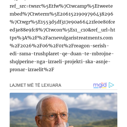
ref_src=twsrc%5Etfw%7Ctwcamp%5Etweete
mbed%7Ctwterm%5E2061521909796438296
%7Ctwgr%5E1553d5df317e90a66421fe0e80fce
ed3e88e9fc8%7Ctwcon%5Es1_c10&ref_url=ht
tps%3A%2F%2Facnevulgaristreatments.com
%2F2026%2F06%2F01%2Freagon-serish-
edi-rama-trushplaret-qe-duan-te-mbrojne-
shqiperine-nga-izraeli-projekti-ska-asnje-
pronar-izraelit%2F