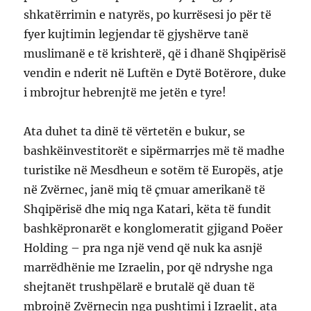
shkatërrimin e natyrës, po kurrësesi jo për të
fyer kujtimin legjendar të gjyshërve tanë
muslimanë e të krishterë, që i dhanë Shqipërisë
vendin e nderit në Luftën e Dytë Botërore, duke
i mbrojtur hebrenjtë me jetën e tyre!
Ata duhet ta dinë të vërtetën e bukur, se
bashkëinvestitorët e sipërmarrjes më të madhe
turistike në Mesdheun e sotëm të Europës, atje
në Zvërnec, janë miq të çmuar amerikanë të
Shqipërisë dhe miq nga Katari, këta të fundit
bashkëpronarët e konglomeratit gjigand Poëer
Holding – pra nga një vend që nuk ka asnjë
marrëdhënie me Izraelin, por që ndryshe nga
shejtanët trushpëlarë e brutalë që duan të
mbrojnë Zvërnecin nga pushtimi i Izraelit, ata