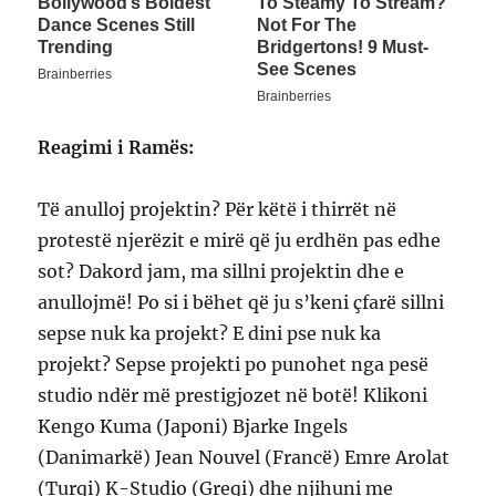
Reagimi i Ramës:
Të anulloj projektin? Për këtë i thirrët në
protestë njerëzit e mirë që ju erdhën pas edhe
sot? Dakord jam, ma sillni projektin dhe e
anullojmë! Po si i bëhet që ju s’keni çfarë sillni
sepse nuk ka projekt? E dini pse nuk ka
projekt? Sepse projekti po punohet nga pesë
studio ndër më prestigjozet në botë! Klikoni
Kengo Kuma (Japoni) Bjarke Ingels
(Danimarkë) Jean Nouvel (Francë) Emre Arolat
(Turqi) K-Studio (Greqi) dhe njihuni me