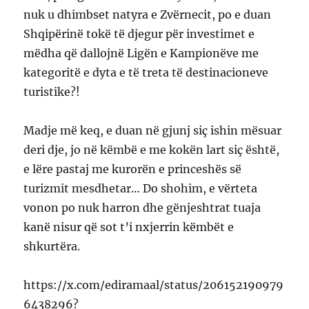
nuk u dhimbset natyra e Zvërnecit, po e duan
Shqipërinë tokë të djegur për investimet e
mëdha që dallojnë Ligën e Kampionëve me
kategoritë e dyta e të treta të destinacioneve
turistike?!
Madje më keq, e duan në gjunj siç ishin mësuar
deri dje, jo në këmbë e me kokën lart siç është,
e lëre pastaj me kurorën e princeshës së
turizmit mesdhetar… Do shohim, e vërteta
vonon po nuk harron dhe gënjeshtrat tuaja
kanë nisur që sot t’i nxjerrin këmbët e
shkurtëra.
https://x.com/ediramaal/status/206152190979
6438296?