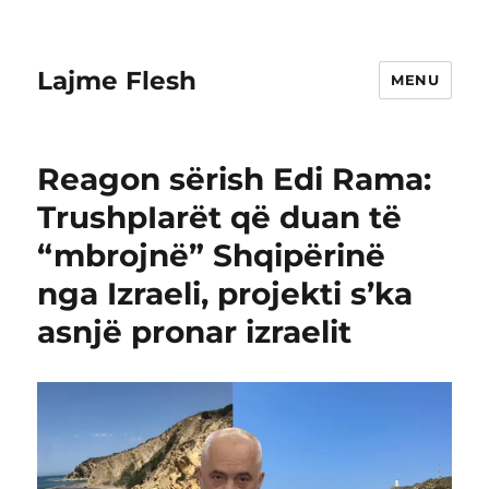
Lajme Flesh
MENU
Reagon sërish Edi Rama:
TrushpIarët që duan të
“mbrojnë” Shqipërinë
nga Izraeli, projekti s’ka
asnjë pronar izraelit