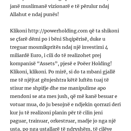
janë muslimanë vizionarë e të përulur ndaj
Allahut e ndaj punës!
Klikoni http://powerholding.com që ta shikoni
se çfarë dëmi po i bëni Shqipërisë, duke u
treguar mosmikpritës ndaj një investimi 4
miliardë Euro, i cili do të realizohet prej
kompanisë “Assets”, pjesë e Poëer Holding!
Klikoni, klikoni. Po mirë, si do ta mbani gjallë
me të njëjtat gënjeshtra këtë luftën tuaj të
stisur me shpifje dhe me manipulime apo
mendoni se ata mes jush, që më kanë besuar e
votuar mua, do ju besojnë e ndjekin qorrazi deri
kur ju të realizoni planin për të cilin jeni
paguar, trainuar, orkestruar, madje jo nga një
usta, po nga ustallarë të ndryshëm, të cilëve