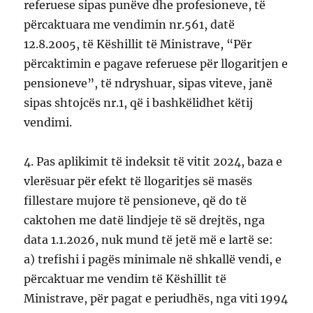
referuese sipas punëve dhe profesioneve, të
përcaktuara me vendimin nr.561, datë
12.8.2005, të Këshillit të Ministrave, “Për
përcaktimin e pagave referuese për llogaritjen e
pensioneve”, të ndryshuar, sipas viteve, janë
sipas shtojcës nr.1, që i bashkëlidhet këtij
vendimi.
4. Pas aplikimit të indeksit të vitit 2024, baza e
vlerësuar për efekt të llogaritjes së masës
fillestare mujore të pensioneve, që do të
caktohen me datë lindjeje të së drejtës, nga
data 1.1.2026, nuk mund të jetë më e lartë se:
a) trefishi i pagës minimale në shkallë vendi, e
përcaktuar me vendim të Këshillit të
Ministrave, për pagat e periudhës, nga viti 1994