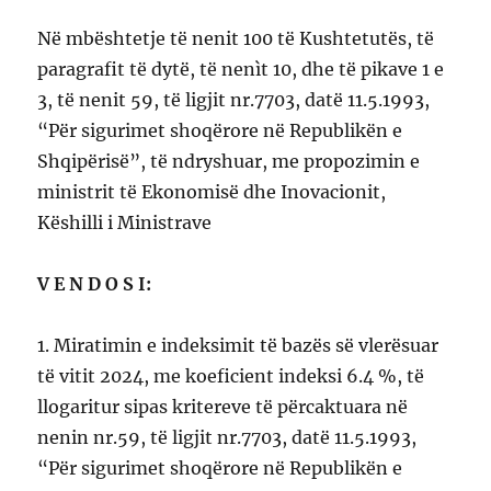
Në mbështetje të nenit 100 të Kushtetutës, të
paragrafit të dytë, të nenìt 10, dhe të pikave 1 e
3, të nenit 59, të ligjit nr.7703, datë 11.5.1993,
“Për sigurimet shoqërore në Republikën e
Shqipërisë”, të ndryshuar, me propozimin e
ministrit të Ekonomisë dhe Inovacionit,
Këshilli i Ministrave
V E N D O S I:
1. Miratimin e indeksimit të bazës së vlerësuar
të vitit 2024, me koeficient indeksi 6.4 %, të
llogaritur sipas kritereve të përcaktuara në
nenin nr.59, të ligjit nr.7703, datë 11.5.1993,
“Për sigurimet shoqërore në Republikën e