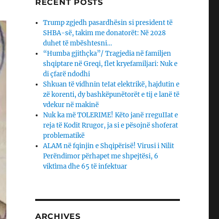
RECENT POSTS
Trump zgjedh pasardhësin si president të
SHBA-së, takim me donatorët: Në 2028
duhet të mbështesni…
“Humba gjithçka”/ Tragjedia në familjen
shqiptare në Greqi, flet kryefamiljari: Nuk e
di çfarë ndodhi
Shkuan të vidhnin teIat elektrikë, hajdutin e
zë korenti, dy bashkëpunëtorët e tij e lanë të
vdekur në makinë
Nuk ka më TOLERIME! Këto janë rreguIIat e
reja të Kodit Rrugor, ja si e pësojnë shoferat
problematikë
ALAM në fqinjin e Shqipërisë! Virusi i Nilit
Perëndimor përhapet me shpejtësi, 6
viktìma dhe 65 të infektuar
ARCHIVES