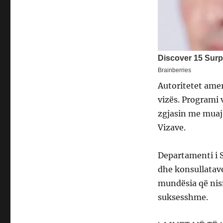
Autoritetet ame
vizës. Programi 
zgjasin me muaj,
Vizave.
Departamenti i S
dhe konsullatave
mundësia që nism
suksesshme.