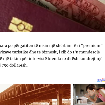
ara po përgatiten të nisin një shërbim të ri “premium”
vizave turistike dhe të biznesit, i cili do t’u mundësojë
në një takim për intervistë brenda 10 ditësh kundrejt një
j 750 dollarësh.