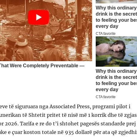
e të siguruara nga Associated Press, programi pilot i
erikan të Shtetit pritet të nisë më 1 korrik dhe të zgjas
or 2026. Tarifa e re do t’i shtohet pagesës standarde prej
uke e çuar koston totale në 935 dollarë për ata që zgjedh