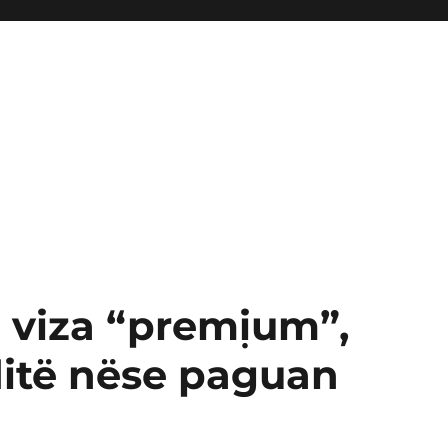
ë viza “premịum”,
 ditë nëse paguan