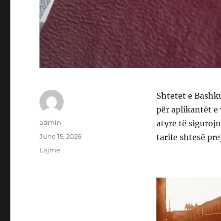
Shtetet e Bashku
për aplikantët e 
Author
admin
atyre të siguroj
Posted
June 15, 2026
tarife shtesë pre
on
Categories
Lajme