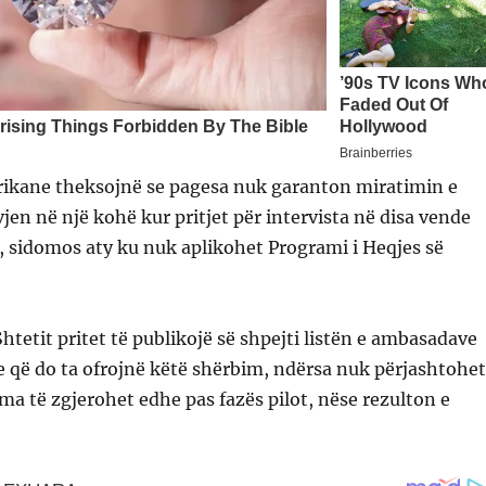
rikane theksojnë se pagesa nuk garanton miratimin e
vjen në një kohë kur pritjet për intervista në disa vende
 sidomos aty ku nuk aplikohet Programi i Heqjes së
htetit pritet të publikojë së shpejti listën e ambasadave
 që do ta ofrojnë këtë shërbim, ndërsa nuk përjashtohet
a të zgjerohet edhe pas fazës pilot, nëse rezulton e