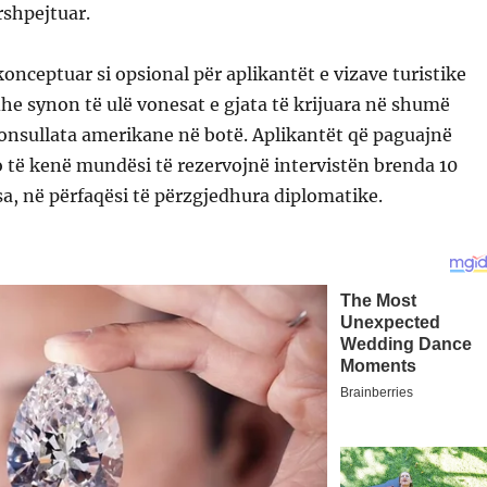
rshpejtuar.
onceptuar si opsional për aplikantët e vizave turistike
dhe synon të ulë vonesat e gjata të krijuara në shumë
nsullata amerikane në botë. Aplikantët që paguajnë
o të kenë mundësi të rezervojnë intervistën brenda 10
a, në përfaqësi të përzgjedhura diplomatike.