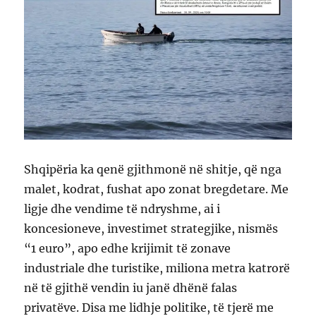
Shqipëria ka qenë gjithmonë në shitje, që nga
malet, kodrat, fushat apo zonat bregdetare. Me
ligje dhe vendime të ndryshme, ai i
koncesioneve, investimet strategjike, nismës
“1 euro”, apo edhe krijimit të zonave
industriale dhe turistike, miliona metra katrorë
në të gjithë vendin iu janë dhënë falas
privatëve. Disa me lidhje politike, të tjerë me