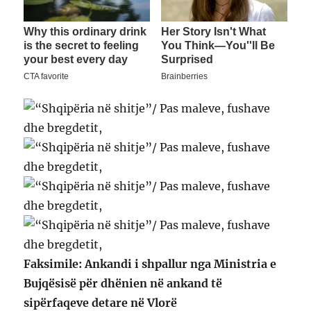
Faksimile: Ankandi i shpallur nga Ministria e
Bujqësisë për dhënien në ankand të
sipërfaqeve detare në Vlorë