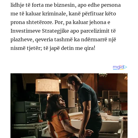
lidhje të forta me biznesin, apo edhe persona
me të kaluar kriminale, kanë përfituar këto
prona shtetërore. Por, pa kaluar jehona e
Investimeve Strategjike apo parcelizimit të
plazheve, qeveria tashmë ka ndërmarrë një
nismë tjetër; të japë detin me qira!