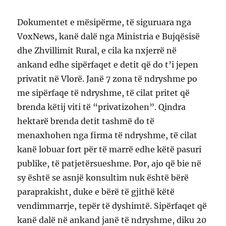
Dokumentet e mësipërme, të siguruara nga
VoxNews, kanë dalë nga Ministria e Bujqësisë
dhe Zhvillimit Rural, e cila ka nxjerrë në
ankand edhe sipërfaqet e detit që do t’i jepen
privatit në Vlorë. Janë 7 zona të ndryshme po
me sipërfaqe të ndryshme, të cilat pritet që
brenda këtij viti të “privatizohen”. Qindra
hektarë brenda detit tashmë do të
menaxhohen nga firma të ndryshme, të cilat
kanë lobuar fort për të marrë edhe këtë pasuri
publike, të patjetërsueshme. Por, ajo që bie në
sy është se asnjë konsultim nuk është bërë
paraprakisht, duke e bërë të gjithë këtë
vendimmarrje, tepër të dyshimtë. Sipërfaqet që
kanë dalë në ankand janë të ndryshme, diku 20