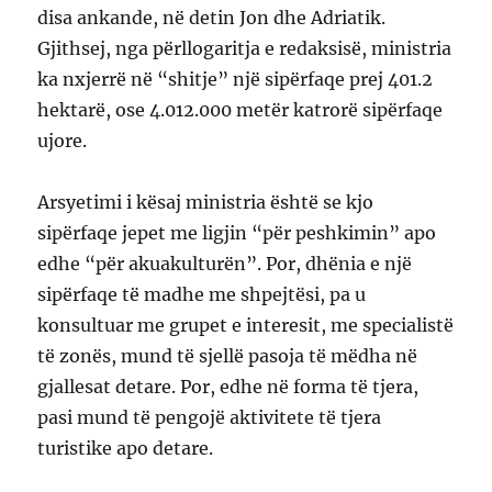
disa ankande, në detin Jon dhe Adriatik.
Gjithsej, nga përllogaritja e redaksisë, ministria
ka nxjerrë në “shitje” një sipërfaqe prej 401.2
hektarë, ose 4.012.000 metër katrorë sipërfaqe
ujore.
Arsyetimi i kësaj ministria është se kjo
sipërfaqe jepet me ligjin “për peshkimin” apo
edhe “për akuakulturën”. Por, dhënia e një
sipërfaqe të madhe me shpejtësi, pa u
konsultuar me grupet e interesit, me specialistë
të zonës, mund të sjellë pasoja të mëdha në
gjallesat detare. Por, edhe në forma të tjera,
pasi mund të pengojë aktivitete të tjera
turistike apo detare.