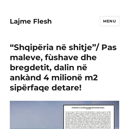
Lajme Flesh
MENU
“Shqipëria në shitje”/ Pas
maleve, fùshave dhe
bregdetit, dalin në
ankànd 4 milionë m2
sipërfaqe detare!