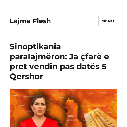
Lajme Flesh
MENU
Sinoptikania
paraIajmëron: Ja çfarë e
pret vendin pas datës 5
Qershor