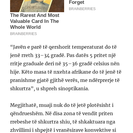
“Javën e parë të qershorit temperaturat do të
jenë rreth 33–34 gradë. Pas datës 5 pritet një
rritje graduale deri në 35–36 gradë celsius nën
hije. Këto masa të nxehta afrikane do të jenë të
pranishme gjatë gjithë verës, me ndërprerje të
shkurtra”, u shpreh sinoptikania.
Megjithatë, muaji nuk do të jetë plotësisht i
qëndrueshëm. Në disa zona të vendit priten
rrebeshe të shkurtra shiu, të shkaktuara nga
zhvillimi i shpejtë i vranësirave konvektive si