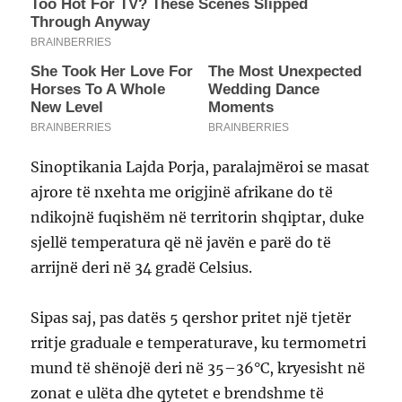
Sinoptikania Lajda Porja, paralajmëroi se masat
ajrore të nxehta me origjinë afrikane do të
ndikojnë fuqishëm në territorin shqiptar, duke
sjellë temperatura që në javën e parë do të
arrijnë deri në 34 gradë Celsius.
Sipas saj, pas datës 5 qershor pritet një tjetër
rritje graduale e temperaturave, ku termometri
mund të shënojë deri në 35–36°C, kryesisht në
zonat e ulëta dhe qytetet e brendshme të