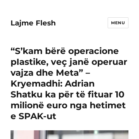
Lajme Flesh
MENU
“S’kam bërë operacione
pIastike, veç janë operuar
vajza dhe Meta” –
Kryemadhi: Adrian
Shatku ka për të fituar 10
milionë euro nga hetimet
e SPAK-ut