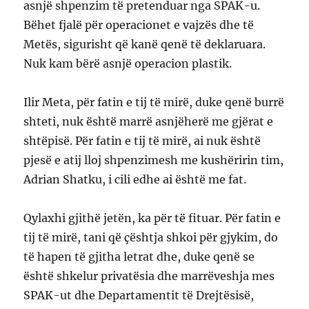
asnjë shpenzim të pretenduar nga SPAK-u.
Bëhet fjalë për operacionet e vajzës dhe të
Metës, sigurisht që kanë qenë të deklaruara.
Nuk kam bërë asnjë operacion plastik.
Ilir Meta, për fatin e tij të mirë, duke qenë burrë
shteti, nuk është marrë asnjëherë me gjërat e
shtëpisë. Për fatin e tij të mirë, ai nuk është
pjesë e atij lloj shpenzimesh me kushëririn tim,
Adrian Shatku, i cili edhe ai është me fat.
Qylaxhi gjithë jetën, ka për të fituar. Për fatin e
tij të mirë, tani që çështja shkoi për gjykim, do
të hapen të gjitha letrat dhe, duke qenë se
është shkelur privatësia dhe marrëveshja mes
SPAK-ut dhe Departamentit të Drejtësisë,