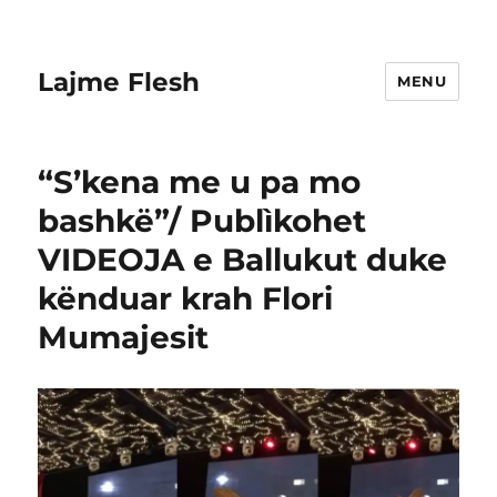
Lajme Flesh
MENU
“S’kena me u pa mo
bashkë”/ Publìkohet
VIDEOJA e Ballukut duke
kënduar krah Flori
Mumajesit