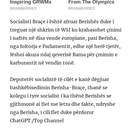
Socialisti Braçe i është afruar Berishës duke i
treguar një shkrim të WSJ ku krahasohet çmimi
i naftës në disa vende europiane, pasi Berisha,
nga foltorja e Parlamentit, edhe një herë tjetër,
lëshoi akuza ndaj qeverisë Rama për çmimin e
karburantit në vendin tonë.
Deputetët socialistë të cilët e kanë dëgjuar
bashkëbisedimin Berisha-Braçe, thanë se
kolegu i tyre socialist i ka thënë Berishës se
gjithmonë ai flet me letra dhe fakte, ndryshe
nga Berisha, i cili flet duke përdorur
ChatGPT./Top Channel