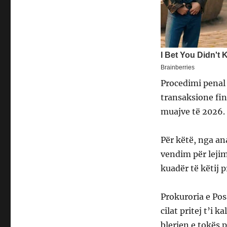
Procedimi penal 
transaksione fin
muajve të 2026.
Për këtë, nga a
vendim për lejim
kuadër të këtij 
Prokuroria e Pos
cilat pritej t’i 
blerjen e tokës 