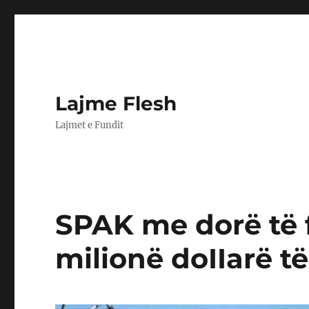
Lajme Flesh
Lajmet e Fundit
SPAK me dorë të f
milionë doIIarë t