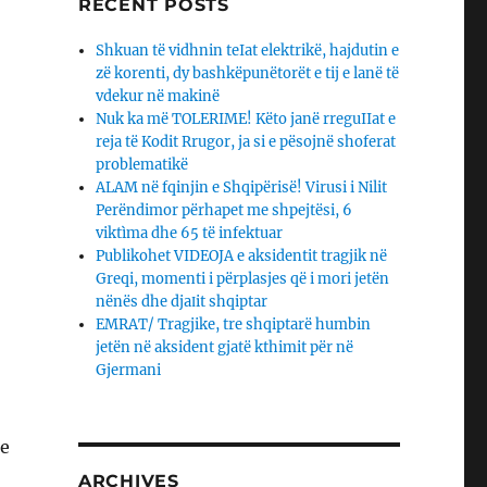
RECENT POSTS
Shkuan të vidhnin teIat elektrikë, hajdutin e
zë korenti, dy bashkëpunëtorët e tij e lanë të
vdekur në makinë
Nuk ka më TOLERIME! Këto janë rreguIIat e
reja të Kodit Rrugor, ja si e pësojnë shoferat
problematikë
ALAM në fqinjin e Shqipërisë! Virusi i Nilit
Perëndimor përhapet me shpejtësi, 6
viktìma dhe 65 të infektuar
Publikohet VIDEOJA e aksidentit tragjik në
Greqi, momenti i përplasjes që i mori jetën
nënës dhe djaΙit shqiptar
EMRAT/ Tragjike, tre shqiptarë humbin
jetën në aksident gjatë kthimit për në
Gjermani
me
ARCHIVES