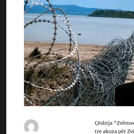
Çështja “Zvërne
tre akuza për Zv