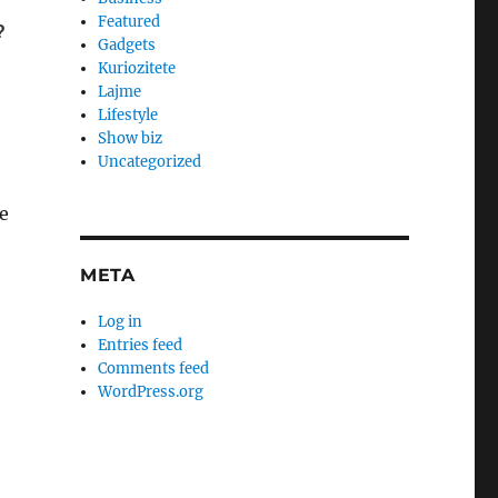
Featured
Gadgets
Kuriozitete
Lajme
Lifestyle
Show biz
Uncategorized
e
META
Log in
Entries feed
Comments feed
WordPress.org