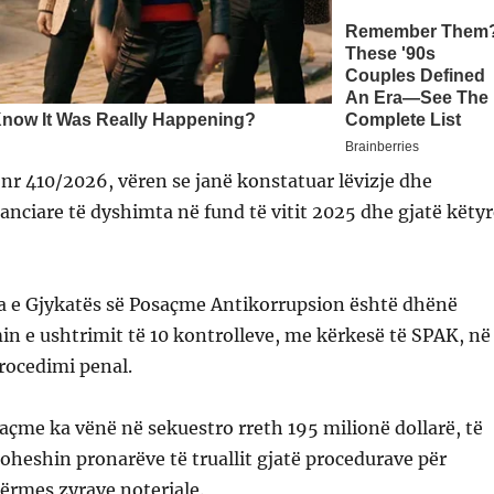
nr 410/2026, vëren se janë konstatuar lëvizje dhe
anciare të dyshimta në fund të vitit 2025 dhe gjatë këtyr
na e Gjykatës së Posaçme Antikorrupsion është dhënë
in e ushtrimit të 10 kontrolleve, me kërkesë të SPAK, në
procedimi penal.
açme ka vënë në sekuestro rreth 195 milionë dollarë, të
kaloheshin pronarëve të truallit gjatë procedurave për
përmes zyrave noteriale.