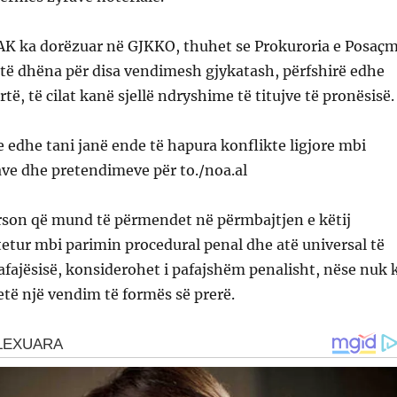
AK ka dorëzuar në GJKKO, thuhet se Prokuroria e Posaç
të dhëna për disa vendimesh gjykatash, përfshirë edhe
të, të cilat kanë sjellë ndryshime të titujve të pronësisë.
 edhe tani janë ende të hapura konflikte ligjore mbi
ave dhe pretendimeve për to./noa.al
rson që mund të përmendet në përmbajtjen e këtij
tetur mbi parimin procedural penal dhe atë universal të
fajësisë, konsiderohet i pafajshëm penalisht, nëse nuk 
ketë një vendim të formës së prerë.