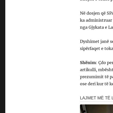
Në dosjen që SP
ka administruar 
nga Gjykata e Lar
Dyshimet janë se
sipërfaqet e tok
Shënim
: Çdo pe
artikulli, mbësh
prezumimit të pa
ose deri kur të 