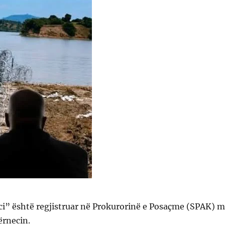
ci” është regjistruar në Prokurorinë e Posaçme (SPAK) 
ërnecin.