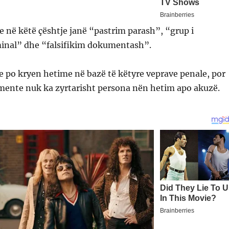
e në këtë çështje janë “pastrim parash”, “grup i
minal” dhe “falsifikim dokumentash”.
 po kryen hetime në bazë të këtyre veprave penale, por
mente nuk ka zyrtarisht persona nën hetim apo akuzë.