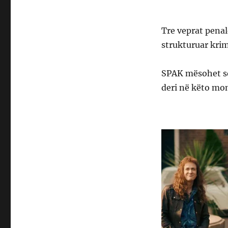
Tre veprat penal
strukturuar kri
SPAK mësohet se
deri në këto mo