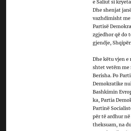
e Saliut si krye
Dhe shenjat janë
vazhdimisht me m
Partisë Demokrat
zgjedhor që do t
gjendje, Shqipëri
Dhe këtu vjen e 
shtet vetëm me n
Berisha. Po Part
Demokratike nuk
Bashkimin Evrop
ka, Partia Demo
Partinë Socialis
për të ardhur në 
theksuam, na duh