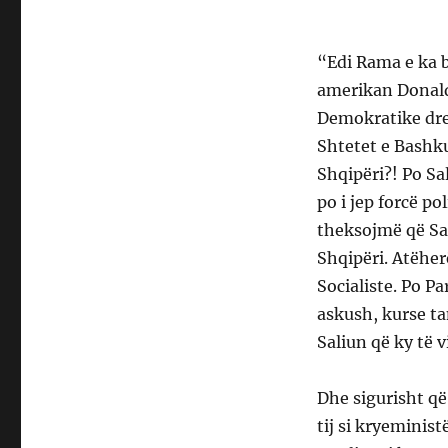
“Edi Rama e ka b
amerikan Donald
Demokratike drej
Shtetet e Bashku
Shqipëri?! Po Sa
po i jep forcë po
theksojmë që Sal
Shqipëri. Atëherë
Socialiste. Po P
askush, kurse t
Saliun që ky të v
Dhe sigurisht që
tij si kryeminist