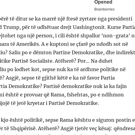
ërë të ditur se ka marrë një ftesë zyrtare nga presidenti
 Trump, për të udhëtuar drejt Uashingtonit. Kurse Parti
tohet nga një person, i cili është shpallur ‘non-grata’ n
ara të Amerikës. A e kuptoni se çfarë po ndodh sot në
liu? Saliu po e dëmton Partine Demokratike, dhe indirek
litike Partisë Socialiste. Atëherë? Por… Na duhet
iu po lodhet kot, sepse nuk ka të ardhme politike në
? Asgjë, sepse të gjithë këtë e ka në favor Partia
artia Demokratike? Partisë demokratike nuk ia ka fajin
ani është e provuar që Rama, fshehtas, po e ndihmon
ijojë të jetë kryetar i Partisë Demokratike.
 kjo është politikë, sepse Rama kështu e siguron postin e
ër të Shqipërisë. Atëherë? Asgjë tjetër veç kësaj: qëndres