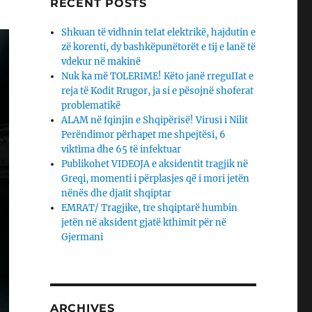
RECENT POSTS
Shkuan të vidhnin teIat elektrikë, hajdutin e
zë korenti, dy bashkëpunëtorët e tij e lanë të
vdekur në makinë
Nuk ka më TOLERIME! Këto janë rreguIIat e
reja të Kodit Rrugor, ja si e pësojnë shoferat
problematikë
ALAM në fqinjin e Shqipërisë! Virusi i Nilit
Perëndimor përhapet me shpejtësi, 6
viktìma dhe 65 të infektuar
Publikohet VIDEOJA e aksidentit tragjik në
Greqi, momenti i përplasjes që i mori jetën
nënës dhe djaΙit shqiptar
EMRAT/ Tragjike, tre shqiptarë humbin
jetën në aksident gjatë kthimit për në
Gjermani
ARCHIVES