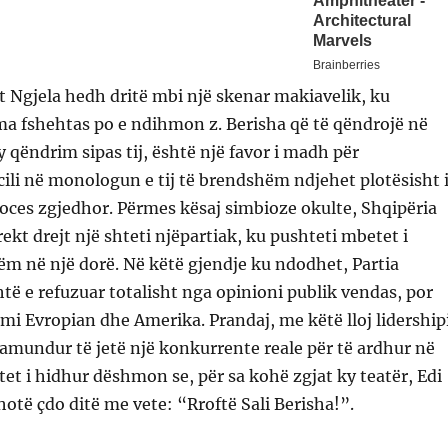
 Ngjela hedh dritë mbi një skenar makiavelik, ku
ma fshehtas po e ndihmon z. Berisha që të qëndrojë në
y qëndrim sipas tij, është një favor i madh për
 cili në monologun e tij të brendshëm ndjehet plotësisht 
roces zgjedhor. Përmes kësaj simbioze okulte, Shqipëria
ekt drejt një shteti njëpartiak, ku pushteti mbetet i
m në një dorë. Në këtë gjendje ku ndodhet, Partia
ë e refuzuar totalisht nga opinioni publik vendas, por
i Evropian dhe Amerika. Prandaj, me këtë lloj lidershipi
pamundur të jetë një konkurrente reale për të ardhur në
itet i hidhur dëshmon se, për sa kohë zgjat ky teatër, Edi
të çdo ditë me vete: “Rroftë Sali Berisha!”.