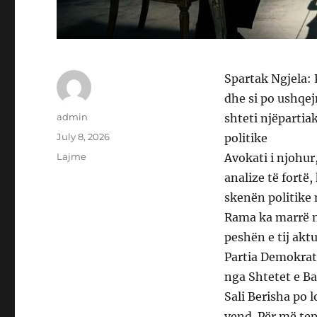
Spartak Ngjela: 
dhe si po ushqej
Author
admin
shteti njëpartia
Posted
July 8, 2026
politike
on
Categories
Lajme
Avokati i njohur
analize të fortë
skenën politike n
Rama ka marrë 
peshën e tij akt
Partia Demokrati
nga Shtetet e Ba
Sali Berisha po 
vend. Për më tep