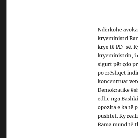
Ndërkohë avokat
kryeministri Ra
krye të PD-së. K
kryeministrin, i
sigurt për çdo p
po rrëshqet indir
koncentruar vetë
Demokratike ësht
edhe nga Bashkim
opozita e ka të 
pushtet. Ky real
Rama mund të tho