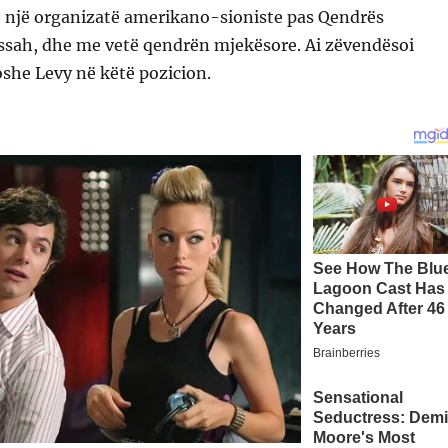
 një organizatë amerikano-sioniste pas Qendrës
sah, dhe me vetë qendrën mjekësore. Ai zëvendësoi
he Levy në këtë pozicion.