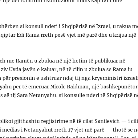
në një demonstrim i konfuzionit midis kapitalit dhe
i shërben si konsull nderi i Shqipërisë në Izrael, u takua m
qiptar Edi Rama rreth pesë vjet më parë dhe u krijua një
.
ich me Ramën u zbulua në një hetim të publikuar në
ziv Uvda javën e kaluar, në të cilin u zbulua se Rama iu
 për presionin e ushtruar ndaj tij nga kryeministri izrael
ahu për të emëruar Nicole Raidman, një bashkëpunëtor
s së tij Sara Netanyahu, si konsulle nderi të Shqipërisë n
blikoi gjithashtu regjistrime në të cilat Sanilevich — i cili
i i medias i Netanyahut rreth 17 vjet më parë — thotë se n