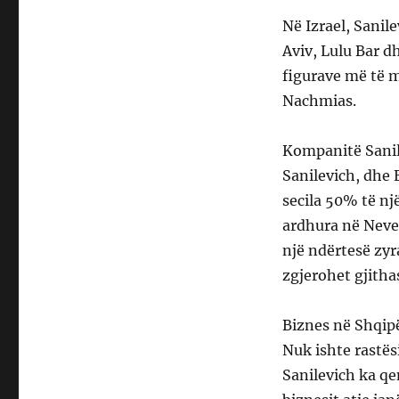
Në Izrael, Sanil
Aviv, Lulu Bar dh
figurave më të m
Nachmias.
Kompanitë Sanile
Sanilevich, dhe 
secila 50% të nj
ardhura në Neve
një ndërtesë zyr
zgjerohet gjitha
Biznes në Shqip
Nuk ishte rastës
Sanilevich ka qen