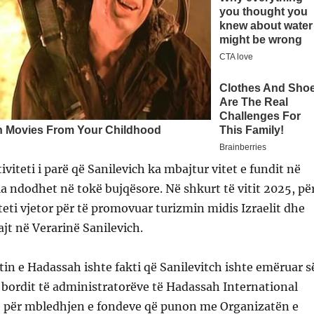
viteti i parë që Sanilevich ka mbajtur vitet e fundit në
ila ndodhet në tokë bujqësore. Në shkurt të vitit 2025, pë
teti vjetor për të promovuar turizmin midis Izraelit dhe
jt në Verarinë Sanilevich.
tin e Hadassah ishte fakti që Sanilevitch ishte emëruar s
 bordit të administratorëve të Hadassah International
gë për mbledhjen e fondeve që punon me Organizatën e