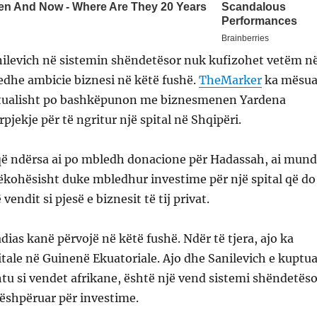
anilevich në sistemin shëndetësor nuk kufizohet vetëm n
a edhe ambicie biznesi në këtë fushë.
TheMarker
ka mësua
ktualisht po bashkëpunon me biznesmenen Yardena
pjekje për të ngritur një spital në Shqipëri.
 që ndërsa ai po mbledh donacione për Hadassah, ai mund
jëkohësisht duke mbledhur investime për një spital që do
vendit si pjesë e biznesit të tij privat.
dias kanë përvojë në këtë fushë. Ndër të tjera, ajo ka
tale në Guinenë Ekuatoriale. Ajo dhe Sanilevich e kuptu
htu si vendet afrikane, është një vend sistemi shëndetëso
i dëshpëruar për investime.