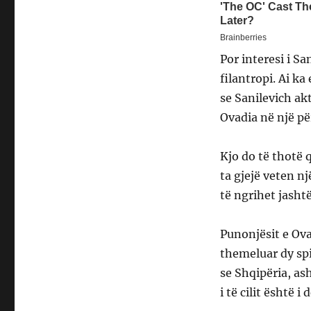
Por interesi i S
filantropi. Ai k
se Sanilevich a
Ovadia në një për
Kjo do të thotë
ta gjejë veten n
të ngrihet jashtë 
Punonjësit e Ova
themeluar dy spi
se Shqipëria, as
i të cilit është 