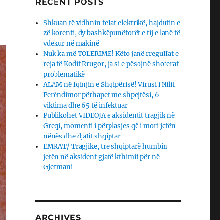
RECENT POSTS
Shkuan të vidhnin teIat elektrikë, hajdutin e
zë korenti, dy bashkëpunëtorët e tij e lanë të
vdekur në makinë
Nuk ka më TOLERIME! Këto janë rreguIIat e
reja të Kodit Rrugor, ja si e pësojnë shoferat
problematikë
ALAM në fqinjin e Shqipërisë! Virusi i Nilit
Perëndimor përhapet me shpejtësi, 6
viktìma dhe 65 të infektuar
Publikohet VIDEOJA e aksidentit tragjik në
Greqi, momenti i përplasjes që i mori jetën
nënës dhe djaΙit shqiptar
EMRAT/ Tragjike, tre shqiptarë humbin
jetën në aksident gjatë kthimit për në
Gjermani
ARCHIVES