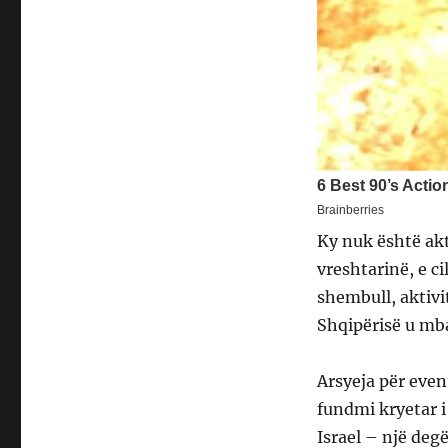
Ky nuk është akti
vreshtarinë, e c
shembull, aktivi
Shqipërisë u mba
Arsyeja për even
fundmi kryetar i
Israel – një de