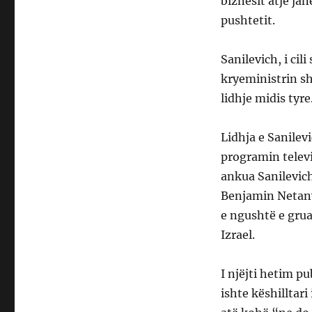
biznesit atje ja
pushtetit.
Sanilevich, i cil
kryeministrin sh
lidhje midis tyre
Lidhja e Sanilev
programin televi
ankua Sanilevich
Benjamin Netany
e ngushtë e grua
Izrael.
I njëjti hetim pu
ishte këshilltar