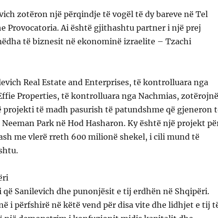
evich zotëron një përqindje të vogël të dy bareve në Tel
e Provocatoria. Ai është gjithashtu partner i një prej
ëdha të biznesit në ekonominë izraelite – Tzachi
vich Real Estate and Enterprises, të kontrolluara nga
Effie Properties, të kontrolluara nga Nachmias, zotërojn
ë projekti të madh pasurish të patundshme që gjeneron t
 Neeman Park në Hod Hasharon. Ky është një projekt pë
ash me vlerë rreth 600 milionë shekel, i cili mund të
shtu.
ëri
i që Sanilevich dhe punonjësit e tij erdhën në Shqipëri.
ë i përfshirë në këtë vend për disa vite dhe lidhjet e tij t