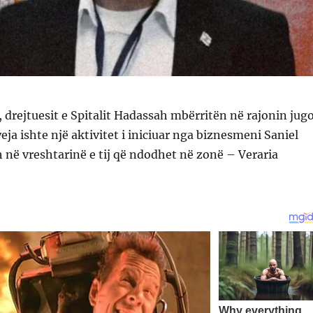
, drejtuesit e Spitalit Hadassah mbërritën në rajonin jug
eja ishte një aktivitet i iniciuar nga biznesmeni Saniel
h në vreshtarinë e tij që ndodhet në zonë – Veraria