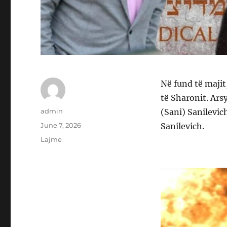
Në fund të majit
të Sharonit. Arsy
Author
admin
(Sani) Sanilevic
Posted
June 7, 2026
Sanilevich.
on
Categories
Lajme