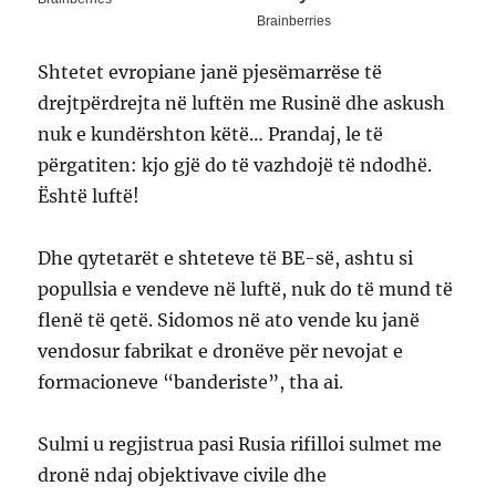
Shtetet evropiane janë pjesëmarrëse të
drejtpërdrejta në luftën me Rusinë dhe askush
nuk e kundërshton këtë… Prandaj, le të
përgatiten: kjo gjë do të vazhdojë të ndodhë.
Është luftë!
Dhe qytetarët e shteteve të BE-së, ashtu si
popullsia e vendeve në luftë, nuk do të mund të
flenë të qetë. Sidomos në ato vende ku janë
vendosur fabrikat e dronëve për nevojat e
formacioneve “banderiste”, tha ai.
Sulmi u regjistrua pasi Rusia rifilloi sulmet me
dronë ndaj objektivave civile dhe