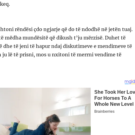
 keq.
htoni rëndësi çdo ngjarje që do të ndodhë në jetën tuaj.
të mëdha mundësitë që dikush t’ju mërzisë. Duhet të
ë dhe të jeni të hapur ndaj diskutimeve e mendimeve të
h ju lë të prisni, mos u nxitoni të merrni vendime të