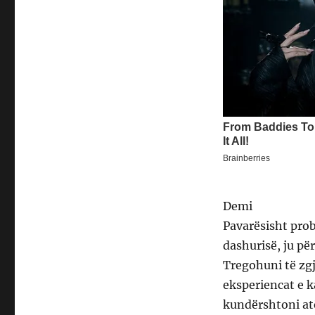
Demi
Pavarësisht pro
dashurisë, ju pë
Tregohuni të zgj
eksperiencat e k
kundërshtoni atë