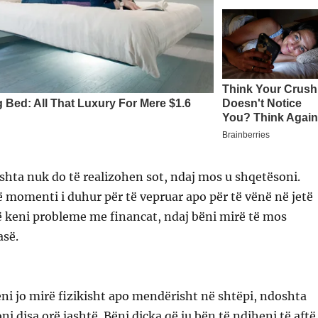
shta nuk do të realizohen sot, ndaj mos u shqetësoni.
momenti i duhur për të vepruar apo për të vënë në jetë
të keni probleme me financat, ndaj bëni mirë të mos
së.
ni jo mirë fizikisht apo mendërisht në shtëpi, ndoshta
ni disa orë jashtë. Bëni diçka që ju bën të ndiheni të aftë