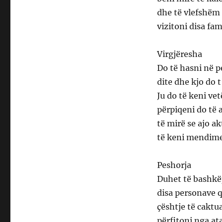
dhe të vlefshëm 
vizitoni disa fam
Virgjëresha
Do të hasni në 
dite dhe kjo do 
Ju do të keni ve
përpiqeni do të 
të mirë se ajo a
të keni mendime
Peshorja
Duhet të bashkë
disa personave 
çështje të caktu
përfitoni nga at