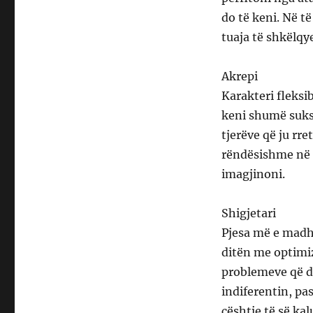
do të keni. Në t
tuaja të shkëlqy
Akrepi
Karakteri fleksib
keni shumë sukse
tjerëve që ju rr
rëndësishme në p
imagjinoni.
Shigjetari
Pjesa më e madhe
ditën me optimi
problemeve që do
indiferentin, pa
çështje të së kal