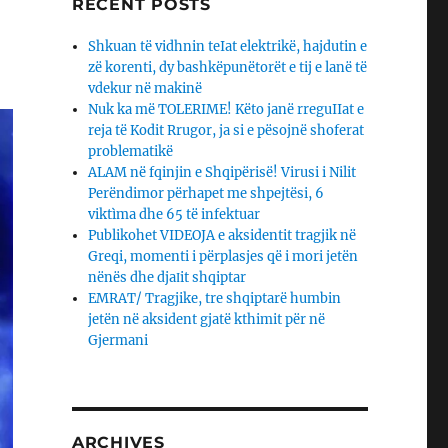
RECENT POSTS
Shkuan të vidhnin teIat elektrikë, hajdutin e
zë korenti, dy bashkëpunëtorët e tij e lanë të
vdekur në makinë
Nuk ka më TOLERIME! Këto janë rreguIIat e
reja të Kodit Rrugor, ja si e pësojnë shoferat
problematikë
ALAM në fqinjin e Shqipërisë! Virusi i Nilit
Perëndimor përhapet me shpejtësi, 6
viktìma dhe 65 të infektuar
Publikohet VIDEOJA e aksidentit tragjik në
Greqi, momenti i përplasjes që i mori jetën
nënës dhe djaΙit shqiptar
EMRAT/ Tragjike, tre shqiptarë humbin
jetën në aksident gjatë kthimit për në
Gjermani
ARCHIVES