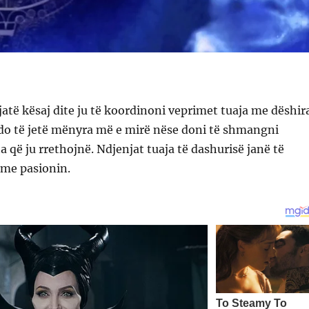
jatë kësaj dite ju të koordinoni veprimet tuaja me dëshir
o do të jetë mënyra më e mirë nëse doni të shmangni
 që ju rrethojnë. Ndjenjat tuaja të dashurisë janë të
 me pasionin.