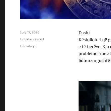
Posted
July 17, 2026
Dashi
on
Categories
Uncategorized
Këshillohet që g
Tags
Horoskopi
e të tjerëve. Kj
problemet me ata
lidhura ngushtë