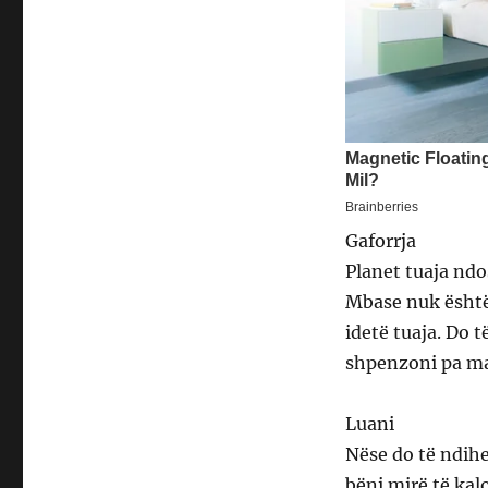
Gaforrja
Planet tuaja ndo
Mbase nuk është 
idetë tuaja. Do 
shpenzoni pa ma
Luani
Nëse do të ndihe
bëni mirë të kalo