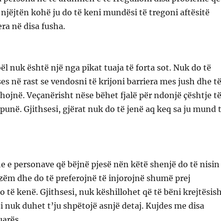
ë njëjtën kohë ju do të keni mundësi të tregoni aftësitë
era në disa fusha.
ël nuk është një nga pikat tuaja të forta sot. Nuk do të
s në rast se vendosni të krijoni barriera mes jush dhe t
ethojnë. Veçanërisht nëse bëhet fjalë për ndonjë çështje t
unë. Gjithsesi, gjërat nuk do të jenë aq keq sa ju mund 
 e personave që bëjnë pjesë nën këtë shenjë do të nisin
zëm dhe do të preferojnë të injorojnë shumë prej
 të kenë. Gjithsesi, nuk këshillohet që të bëni krejtësis
si nuk duhet t’ju shpëtojë asnjë detaj. Kujdes me disa
uarës.