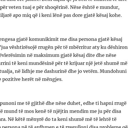
për veten tuaj e për shoqërinë. Nëse është e mundur,
iljarë apo miq që i keni lënë pas dore gjatë kësaj kohe.
pengesa gjatë komunikimit me disa persona gjatë kësaj
t’jua vështirësojë rrugën për të mbërritur aty ku dëshiron
tëvlerësimin në maksimum gjatë kësaj dite dhe nëse
arrini të keni mundësinë për të krijuar një jetë shumë më
ktualja, në lidhje me dashurinë dhe jo vetëm. Mundohuni
 pozitive herët në mëngjes.
punoni me të gjithë dhe nëse duhet, edhe ti hapni rrugë
që mund të mos kenë të njëjtin mendim me ju për disa
ara. Në këtë mënyrë do ta keni shumë më të lehtë të
a persona në të ardhmen e të rregulloni disa probleme që