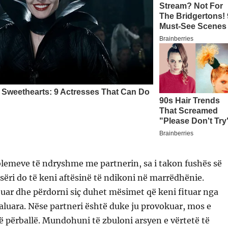
blemeve të ndryshme me partnerin, sa i takon fushës së
rsëri do të keni aftësinë të ndikoni në marrëdhënie.
uar dhe përdorni siç duhet mësimet që keni fituar nga
aluara. Nëse partneri është duke ju provokuar, mos e
 përballë. Mundohuni të zbuloni arsyen e vërtetë të