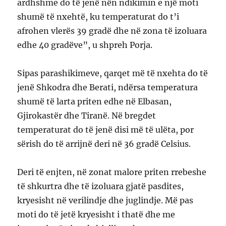
ardhshme do të jenë nën ndikimin e një moti
shumë të nxehtë, ku temperaturat do t’i
afrohen vlerës 39 gradë dhe në zona të izoluara
edhe 40 gradëve”, u shpreh Porja.
Sipas parashikimeve, qarqet më të nxehta do të
jenë Shkodra dhe Berati, ndërsa temperatura
shumë të larta priten edhe në Elbasan,
Gjirokastër dhe Tiranë. Në bregdet
temperaturat do të jenë disi më të ulëta, por
sërish do të arrijnë deri në 36 gradë Celsius.
Deri të enjten, në zonat malore priten rrebeshe
të shkurtra dhe të izoluara gjatë pasdites,
kryesisht në verilindje dhe juglindje. Më pas
moti do të jetë kryesisht i thatë dhe me