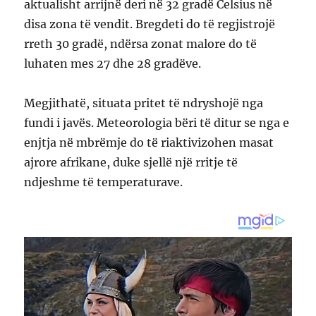
aktualisht arrijnë deri në 32 gradë Celsius në
disa zona të vendit. Bregdeti do të regjistrojë
rreth 30 gradë, ndërsa zonat malore do të
luhaten mes 27 dhe 28 gradëve.
Megjithatë, situata pritet të ndryshojë nga
fundi i javës. Meteorologia bëri të ditur se nga e
enjtja në mbrëmje do të riaktivizohen masat
ajrore afrikane, duke sjellë një rritje të
ndjeshme të temperaturave.