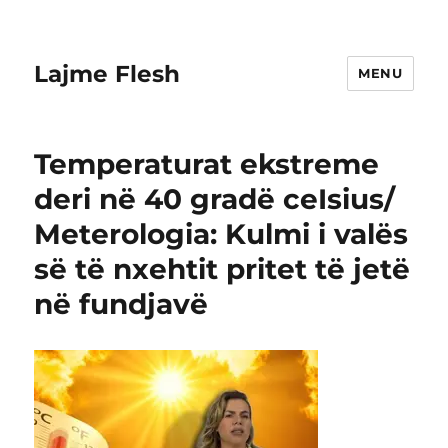
Lajme Flesh
MENU
Temperaturat ekstreme
deri në 40 gradë ceIsius/
Meterologia: Kulmi i valës
së të nxehtit pritet të jetë
në fundjavë