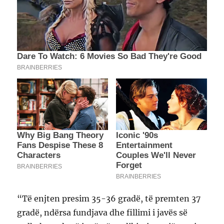
“Të enjten presim 35-36 gradë, të premten 37
gradë, ndërsa fundjava dhe fillimi i javës së