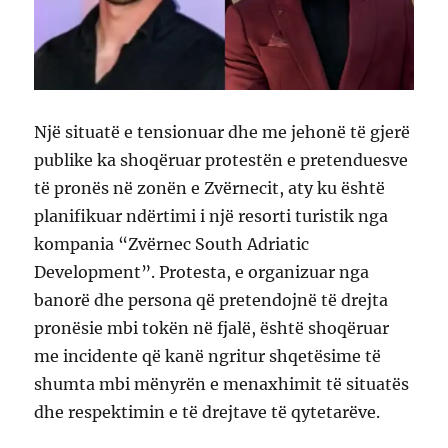
Një situatë e tensionuar dhe me jehonë të gjerë
publike ka shoqëruar protestën e pretenduesve
të pronës në zonën e Zvërnecit, aty ku është
planifikuar ndërtimi i një resorti turistik nga
kompania “Zvërnec South Adriatic
Development”. Protesta, e organizuar nga
banorë dhe persona që pretendojnë të drejta
pronësie mbi tokën në fjalë, është shoqëruar
me incidente që kanë ngritur shqetësime të
shumta mbi mënyrën e menaxhimit të situatës
dhe respektimin e të drejtave të qytetarëve.