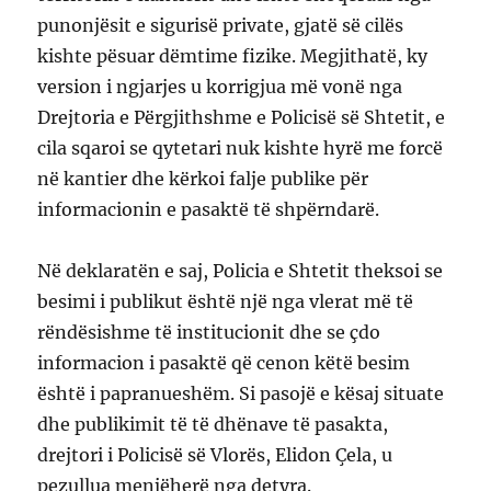
punonjësit e sigurisë private, gjatë së cilës
kishte pësuar dëmtime fizike. Megjithatë, ky
version i ngjarjes u korrigjua më vonë nga
Drejtoria e Përgjithshme e Policisë së Shtetit, e
cila sqaroi se qytetari nuk kishte hyrë me forcë
në kantier dhe kërkoi falje publike për
informacionin e pasaktë të shpërndarë.
Në deklaratën e saj, Policia e Shtetit theksoi se
besimi i publikut është një nga vlerat më të
rëndësishme të institucionit dhe se çdo
informacion i pasaktë që cenon këtë besim
është i papranueshëm. Si pasojë e kësaj situate
dhe publikimit të të dhënave të pasakta,
drejtori i Policisë së Vlorës, Elidon Çela, u
pezullua menjëherë nga detyra.