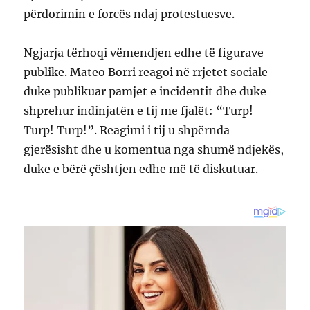
përdorimin e forcës ndaj protestuesve.
Ngjarja tërhoqi vëmendjen edhe të figurave
publike. Mateo Borri reagoi në rrjetet sociale
duke publikuar pamjet e incidentit dhe duke
shprehur indinjatën e tij me fjalët: “Turp!
Turp! Turp!”. Reagimi i tij u shpërnda
gjerësisht dhe u komentua nga shumë ndjekës,
duke e bërë çështjen edhe më të diskutuar.