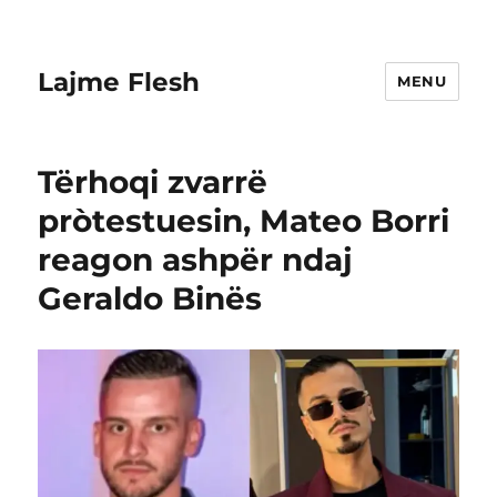
Lajme Flesh
MENU
Tërhoqi zvarrë
pròtestuesin, Mateo Borri
reagon ashpër ndaj
Geraldo Binës