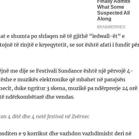
mat e shumta po shfaqen në të gjithë “ledwall-ët” e
ojnë të rinjtë e kryeqytetit, se sot është afati i fundit pë
jnë me dije se Festivali Sundance është një përvojë 4-
tëshe e muzikës elektronike që mbahet në parajsën
necit, duke ngritur 3 skena, muzikë pa ndërprerje 24 orë
stë ndërkombëtarë dhe vendas.
 4 ditë dhe 4 netë festival në Zvërnec
 pasditen e 9 korrikut dhe vazhdon vazhdimisht deri në