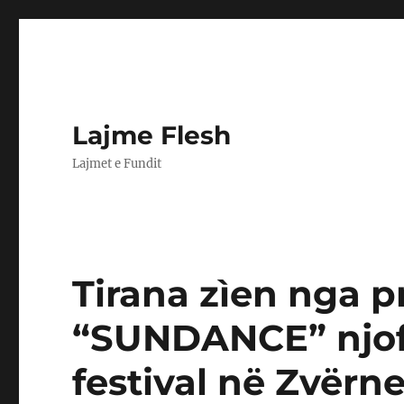
Lajme Flesh
Lajmet e Fundit
Tirana zìen nga pr
“SUNDANCE” njoft
festival në Zvërne