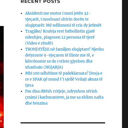
RECENT POSTS
Aksidenti me motor i mori jetën 32-
vjeçarit, i moshuari shtrin dorën te
shqiptarët: Më ndihmoni të rris dy jetìmët
Tragjike/ Rrufeja vret futbollistin gjatë
ndeshjes, pIagosen 12 persona të tjerë
(Video e rëndë)
TRONDITËSE në familjen shqiptare! Njerku
detyronte 9-vjeçaren të flinte me të, e
kërcënonte se do i vrìste gjyshen dhe
xhaxhain (NGJARJA)
Mbi 100 udhëtime të padeklaruara? Dosja e
re e SPAK që mund t’i sjellë VeIiajt akuza të
tjera
Pas disa ditësh rritjeje, ndryshon sërish
çmimi i karburanteve, ja me sa shîten nafta
dhe benzina