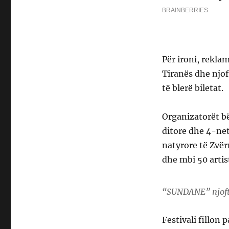
Për ironi, rekla
Tiranës dhe njoft
të blerë biletat.
Organizatorët bë
ditore dhe 4-ne
natyrore të Zvër
dhe mbi 50 arti
“SUNDANE” njofton
Festivali fillon