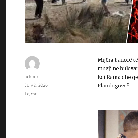
Mijëra banorë të
muaji në bulevar
Author
admin
Edi Rama dhe qev
Posted
July 9, 2026
Flamingove”.
on
Categories
Lajme