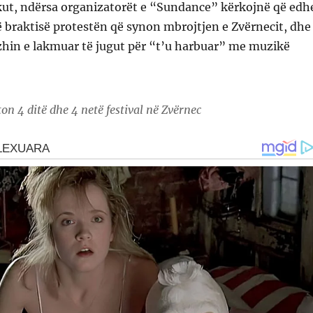
ikut, ndërsa organizatorët e “Sundance” kërkojnë që edh
të braktisë protestën që synon mbrojtjen e Zvërnecit, dhe
zhin e lakmuar të jugut për “t’u harbuar” me muzikë
 4 ditë dhe 4 netë festival në Zvërnec