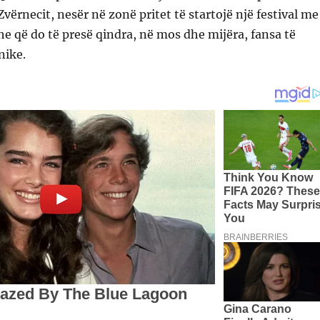
Zvërnecit, nesër në zonë pritet të startojë një festival me
e që do të presë qindra, në mos dhe mijëra, fansa të
nike.