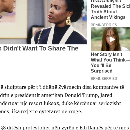
isë shqiptare për t’i dhënë Zvërnecin disa kompanive të
drin e presidentit amerikan Donald Trump, Jared
ndërtuar një resort luksoz, duke kërcënuar seriozisht
nës, i ka nxjerrë qytetarët në rrugë.
 38 ditësh protestohet nën zyrën e Edi Ramës për të mos