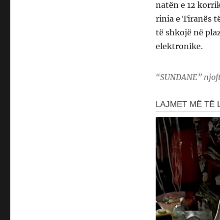
natën e 12 korr
rinia e Tiranës 
të shkojë në pla
elektronike.
“SUNDANE” njofton