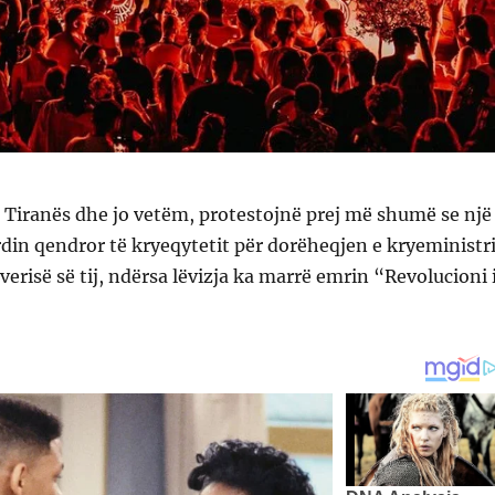
 Tiranës dhe jo vetëm, protestojnë prej më shumë se një
din qendror të kryeqytetit për dorëheqjen e kryeministri
erisë së tij, ndërsa lëvizja ka marrë emrin “Revolucioni 