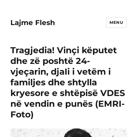
Lajme Flesh
MENU
Tragjedia! Vinçi këputet
dhe zë poshtë 24-
vjeçarin, djaIi i vetëm i
familjes dhe shtylla
kryesore e shtëpisë VDES
në vendin e punës (EMRI-
Foto)