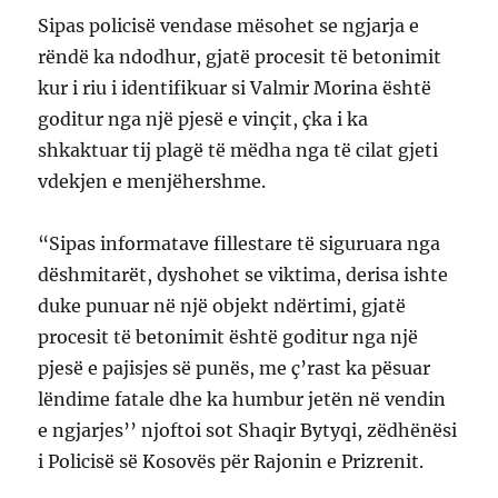
Sipas policisë vendase mësohet se ngjarja e
rëndë ka ndodhur, gjatë procesit të betonimit
kur i riu i identifikuar si Valmir Morina është
goditur nga një pjesë e vinçit, çka i ka
shkaktuar tij plagë të mëdha nga të cilat gjeti
vdekjen e menjëhershme.
“Sipas informatave fillestare të siguruara nga
dëshmitarët, dyshohet se viktima, derisa ishte
duke punuar në një objekt ndërtimi, gjatë
procesit të betonimit është goditur nga një
pjesë e pajisjes së punës, me ç’rast ka pësuar
lëndime fatale dhe ka humbur jetën në vendin
e ngjarjes’’ njoftoi sot Shaqir Bytyqi, zëdhënësi
i Policisë së Kosovës për Rajonin e Prizrenit.