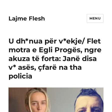
Lajme Flesh
MENU
U dh*nua për v*ekje/ Flet
motra e Egli Progës, ngre
akuza të forta: Janë disa
v* asës, çfarë na tha
policia