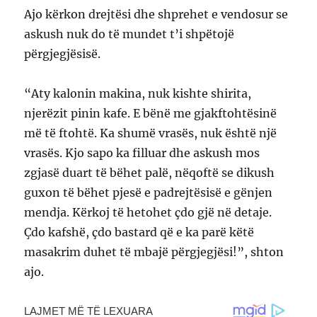
Ajo kërkon drejtësi dhe shprehet e vendosur se
askush nuk do të mundet t’i shpëtojë
përgjegjësisë.
“Aty kalonin makina, nuk kishte shirita,
njerëzit pinin kafe. E bënë me gjakftohtësinë
më të ftohtë. Ka shumë vrasës, nuk është një
vrasës. Kjo sapo ka filluar dhe askush mos
zgjasë duart të bëhet palë, nëqoftë se dikush
guxon të bëhet pjesë e padrejtësisë e gënjen
mendja. Kërkoj të hetohet çdo gjë në detaje.
Çdo kafshë, çdo bastard që e ka parë këtë
masakrim duhet të mbajë përgjegjësi!”, shton
ajo.