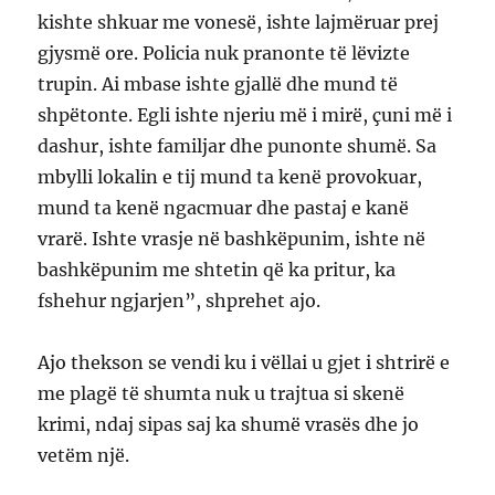
kishte shkuar me vonesë, ishte lajmëruar prej
gjysmë ore. Policia nuk pranonte të lëvizte
trupin. Ai mbase ishte gjallë dhe mund të
shpëtonte. Egli ishte njeriu më i mirë, çuni më i
dashur, ishte familjar dhe punonte shumë. Sa
mbylli lokalin e tij mund ta kenë provokuar,
mund ta kenë ngacmuar dhe pastaj e kanë
vrarë. Ishte vrasje në bashkëpunim, ishte në
bashkëpunim me shtetin që ka pritur, ka
fshehur ngjarjen”, shprehet ajo.
Ajo thekson se vendi ku i vëllai u gjet i shtrirë e
me plagë të shumta nuk u trajtua si skenë
krimi, ndaj sipas saj ka shumë vrasës dhe jo
vetëm një.