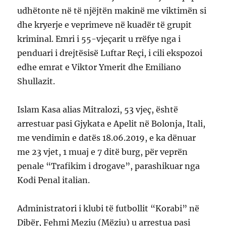
udhëtonte në të njëjtën makinë me viktimën si
dhe kryerje e veprimeve në kuadër të grupit
kriminal. Emri i 55-vjeçarit u rrëfye nga i
penduari i drejtësisë Luftar Reçi, i cili ekspozoi
edhe emrat e Viktor Ymerit dhe Emiliano
Shullazit.
Islam Kasa alias Mitralozi, 53 vjeç, është
arrestuar pasi Gjykata e Apelit në Bolonja, Itali,
me vendimin e datës 18.06.2019, e ka dënuar
me 23 vjet, 1 muaj e 7 ditë burg, për veprën
penale “Trafikim i drogave”, parashikuar nga
Kodi Penal italian.
Administratori i klubi të futbollit “Korabi” në
Dibër, Fehmi Meziu (Mëziu) u arrestua pasi