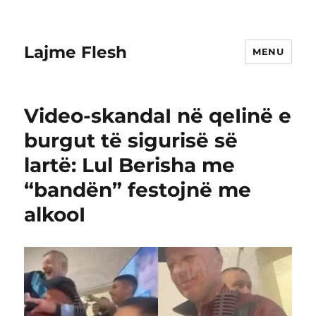
Lajme Flesh
MENU
Video-skandaI në qeIinë e
burgut të sigurisë së
lartë: Lul Berisha me
“bandën” festojnë me
alkooI