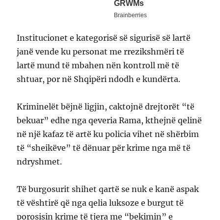
Institucionet e kategorisë së sigurisë së lartë
janë vende ku personat me rrezikshmëri të
lartë mund të mbahen nën kontroll më të
shtuar, por në Shqipëri ndodh e kundërta.
Kriminelët bëjnë ligjin, caktojnë drejtorët “të
bekuar” edhe nga qeveria Rama, kthejnë qelinë
në një kafaz të artë ku policia vihet në shërbim
të “sheikëve” të dënuar për krime nga më të
ndryshmet.
Të burgosurit shihet qartë se nuk e kanë aspak
të vështirë që nga qelia luksoze e burgut të
porosisin krime të tjera me “bekimin” e