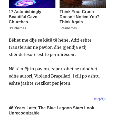
Bëhet me dije se këtë të hënë, Adri është
transferuar në pavion dhe gjendja e tij
shëndetësore është përmirësuar.
Në të njëjtin pavion, raportohet se ndodhet
edhe autori, Violand Braçellari, i cili po ashtu
është jashtë rrezikut për jetën.