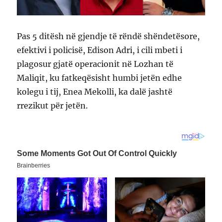
Pas 5 ditësh në gjendje të rëndë shëndetësore,
efektivi i policisë, Edison Adri, i cili mbeti i
plagosur gjatë operacionit në Lozhan të
Maliqit, ku fatkeqësisht humbi jetën edhe
kolegu i tij, Enea Mekolli, ka dalë jashtë
rrezikut për jetën.