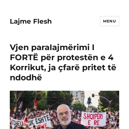
Lajme Flesh
MENU
Vjen paraIajmërimi I
FORTË për protestën e 4
Korrikut, ja çfarë pritet të
ndodhë