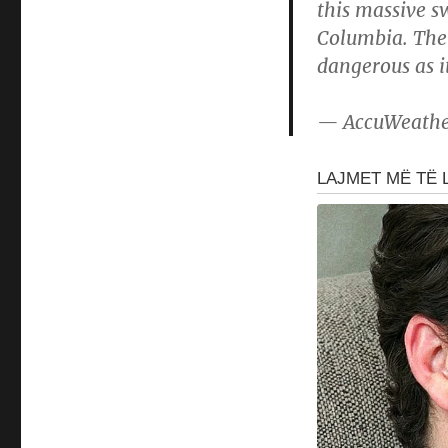
this massive sw
Columbia. The 
dangerous as i
— AccuWeathe