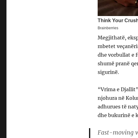
Megjithatë, eksp
mbetet veçanëris
dhe vorbullat e
shumë pranë qend
sigurinë.
“Vrima e Djallit
njohura në Kolum
adhurues të natyr
dhe bukurinë e k
Fast-moving w