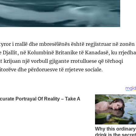
ror i rrallë dhe mbresëlënës është regjistruar në zonën
e Djallit, në Kolumbinë Britanike të Kanadasë, ku rrjedha
t krijuan një vorbull gjigante rrotulluese që tërhoqi
torëve dhe përdoruesve të rrjeteve sociale.