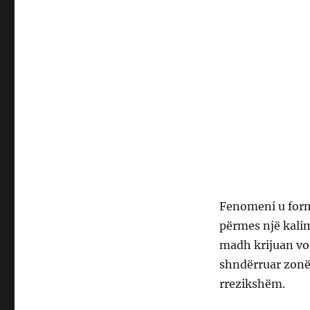
Fenomeni u formu
përmes një kalim
madh krijuan vor
shndërruar zonë
rrezikshëm.