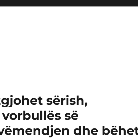
zgjohet sërish,
i vorbullës së
 vëmendjen dhe bëhe