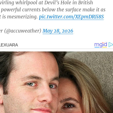
irling whirlpool at Devil’s Hole in British
powerful currents below the surface make it as
t is mesmerizing.
pic.twitter.com/XEpmDRIi8S
r (@accuweather)
May 28, 2026