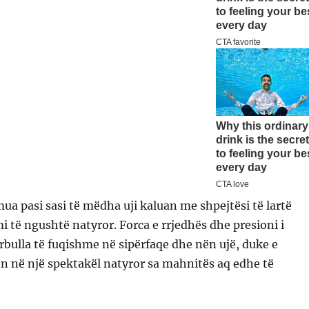
a pasi sasi të mëdha uji kaluan me shpejtësi të lartë
i të ngushtë natyror. Forca e rrjedhës dhe presioni i
bulla të fuqishme në sipërfaqe dhe nën ujë, duke e
n në një spektakël natyror sa mahnitës aq edhe të