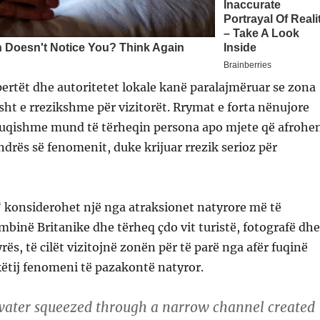
ertët dhe autoritetet lokale kanë paralajmëruar se zona
ht e rrezikshme për vizitorët. Rrymat e forta nënujore
 fuqishme mund të tërheqin persona apo mjete që afrohe
rës së fenomenit, duke krijuar rrezik serioz për
” konsiderohet një nga atraksionet natyrore më të
binë Britanike dhe tërheq çdo vit turistë, fotografë dhe
ës, të cilët vizitojnë zonën për të parë nga afër fuqinë
ëtij fenomeni të pazakontë natyror.
ater squeezed through a narrow channel created