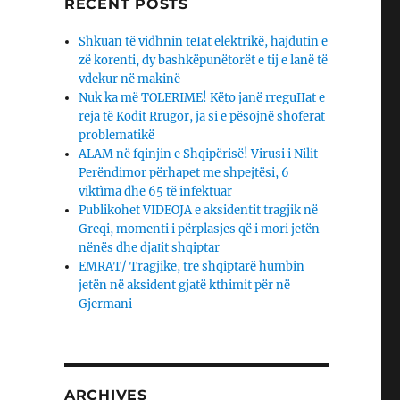
RECENT POSTS
Shkuan të vidhnin teIat elektrikë, hajdutin e
zë korenti, dy bashkëpunëtorët e tij e lanë të
vdekur në makinë
Nuk ka më TOLERIME! Këto janë rreguIIat e
reja të Kodit Rrugor, ja si e pësojnë shoferat
problematikë
ALAM në fqinjin e Shqipërisë! Virusi i Nilit
Perëndimor përhapet me shpejtësi, 6
viktìma dhe 65 të infektuar
Publikohet VIDEOJA e aksidentit tragjik në
Greqi, momenti i përplasjes që i mori jetën
nënës dhe djaΙit shqiptar
EMRAT/ Tragjike, tre shqiptarë humbin
jetën në aksident gjatë kthimit për në
Gjermani
ARCHIVES