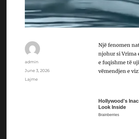
Një fenomen naty
njohur si Vrima 
Author
admin
e fuqishme të uji
Posted
June 3, 2026
vëmendjen e vizi
on
Categories
Lajme