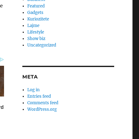
me
Featured
Gadgets
Kuriozitete
Lajme
Lifestyle
Show biz
Uncategorized
META
Log in
Entries feed
Comments feed
WordPress.org