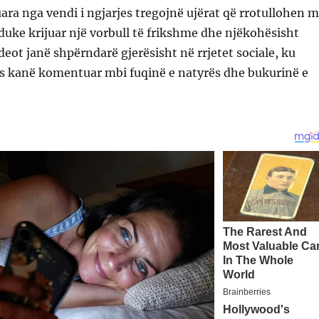
ara nga vendi i ngjarjes tregojnë ujërat që rrotullohen 
duke krijuar një vorbull të frikshme dhe njëkohësisht
deot janë shpërndarë gjerësisht në rrjetet sociale, ku
 kanë komentuar mbi fuqinë e natyrës dhe bukurinë e