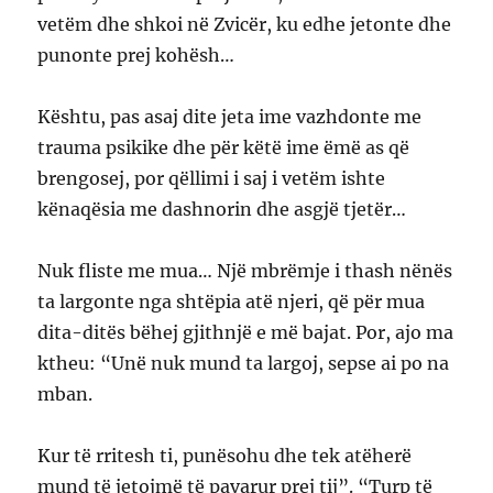
vetëm dhe shkoi në Zvicër, ku edhe jetonte dhe
punonte prej kohësh…
Kështu, pas asaj dite jeta ime vazhdonte me
trauma psikike dhe për këtë ime ëmë as që
brengosej, por qëllimi i saj i vetëm ishte
kënaqësia me dashnorin dhe asgjë tjetër…
Nuk fliste me mua… Një mbrëmje i thash nënës
ta largonte nga shtëpia atë njeri, që për mua
dita-ditës bëhej gjithnjë e më bajat. Por, ajo ma
ktheu: “Unë nuk mund ta largoj, sepse ai po na
mban.
Kur të rritesh ti, punësohu dhe tek atëherë
mund të jetojmë të pavarur prej tij”. “Turp të