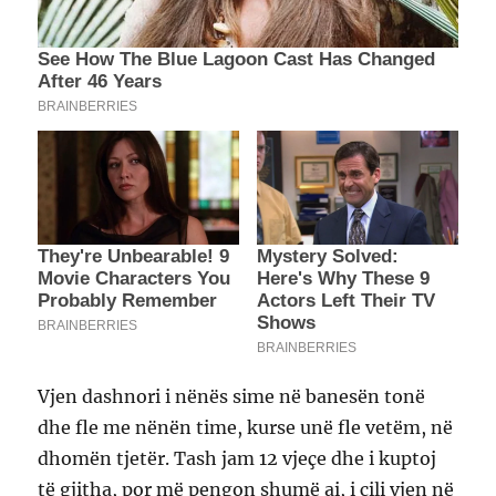
Vjen dashnori i nënës sime në banesën tonë
dhe fle me nënën time, kurse unë fle vetëm, në
dhomën tjetër. Tash jam 12 vjeçe dhe i kuptoj
të gjitha, por më pengon shumë ai, i cili vjen në