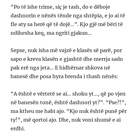
“Po të ishe trime, siç je tash, do e dëboje
dashnorin e nënës tënde nga shtëpia, e jo ai të
fle aty sa herë që të dojë…”. Kjo gjë më bëri të
ndihesha keq, ma ngriti gjakun…
Sepse, nuk isha më vajzë e klasës së parë, por
sapo e kreva klasën e gjashtë dhe merrja sado
pak erë nga jeta… E hidhëruar shkova në
banesë dhe posa hyra brenda i thash nënës:
“A është e vërtetë se ai… shoku yt…, që po vjen
në banesën tonë, është dashnori yt?”. “Pse?!”,
ma ktheu me habi ajo. “Kjo nuk është punë për
ty!”, më qortoi ajo. Dhe, nuk voni shumë e ai
erdhi.