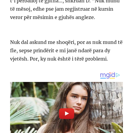
t’i përballoj të gjitha…, shkruan D. “Nuk mund
të mësoj, edhe pse jam regjistruar në kursin
veror për mësimin e gjuhës angleze.
Nuk dal askund me shoqëri, por as nuk mund të
fle, sepse prindërit e mi janë ndarë para dy
vjetësh. Por, ky nuk është i tërë problemi.