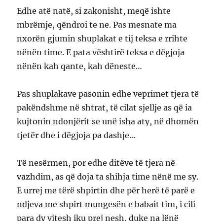
Edhe atë natë, si zakonisht, meqë ishte
mbrëmje, qëndroi te ne. Pas mesnate ma
nxorën gjumin shuplakat e tij teksa e rrihte
nënën time. E pata vështirë teksa e dëgjoja
nënën kah qante, kah dëneste…
Pas shuplakave pasonin edhe veprimet tjera të
pakëndshme në shtrat, të cilat sjellje as që ia
kujtonin ndonjërit se unë isha aty, në dhomën
tjetër dhe i dëgjoja pa dashje…
Të nesërmen, por edhe ditëve të tjera në
vazhdim, as që doja ta shihja time nënë me sy.
E urrej me tërë shpirtin dhe për herë të parë e
ndjeva me shpirt mungesën e babait tim, i cili
para dy vitesh iku prej nesh, duke na lënë