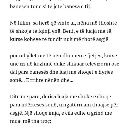
banesën tonë si të jetë banesa e tij.
Në fillim, sa herë që vinte ai, nëna më thoshte
të shkoja te fqinji ynë, Beni, e të luaja me të,
kurse kohëve të fundit nuk më thotë asgjë,
por mbyllet me të nën dhomën e fjetjes, kurse
unë rri në kuzhinë duke shikuar televizorin ose
dal para banesës dhe luaj me shoqet e hyrjes
sonë… E rrihte nënën dhe…
Ditë më parë, derisa luaja me shokë e shoqe
para ndërtesës sonë, u ngatërruam thuajse për
asgjë. Një shoqe imja, e cila edhe u grind me
mua, më tha troç: