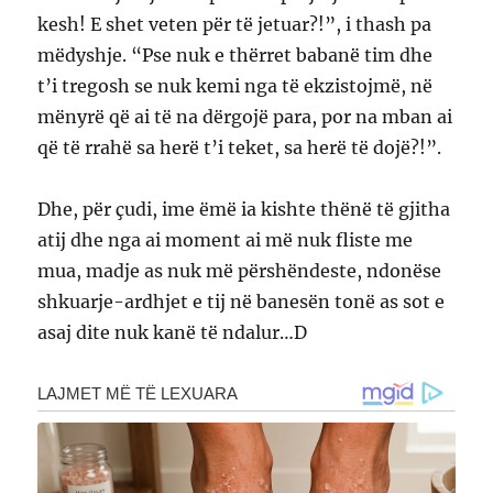
kesh! E shet veten për të jetuar?!”, i thash pa
mëdyshje. “Pse nuk e thërret babanë tim dhe
t’i tregosh se nuk kemi nga të ekzistojmë, në
mënyrë që ai të na dërgojë para, por na mban ai
që të rrahë sa herë t’i teket, sa herë të dojë?!”.
Dhe, për çudi, ime ëmë ia kishte thënë të gjitha
atij dhe nga ai moment ai më nuk fliste me
mua, madje as nuk më përshëndeste, ndonëse
shkuarje-ardhjet e tij në banesën tonë as sot e
asaj dite nuk kanë të ndalur…D