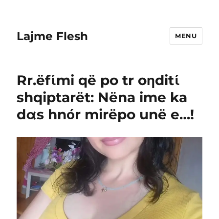
Lajme Flesh
MENU
Rr.ëfίmi që po tr oηditί
shqiptarët: Nëna ime ka
dαs hnόr mirëpo unë e…!