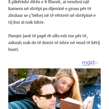
E pikërisht ditën e 8 Marsit, ai vendosi një
kamera në shtëpi pa dijeninë e gruas për të
zbuluar se ç’bëhej në të vërtetë në shtëpinë e
tij kur ai nuk ishte.
Pamjet janë të papë rb allu esh me për të,
askush nuk do të donte të ishte në vend të këtij
burri.