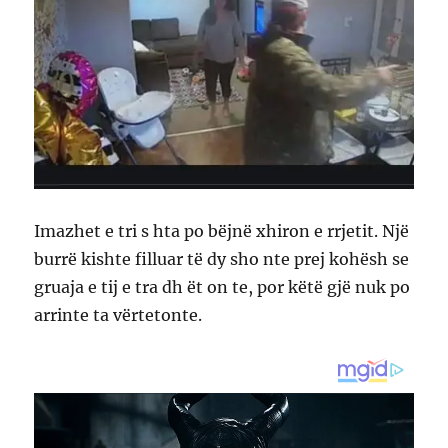
Imazhet e tri s hta po bëjnë xhiron e rrjetit. Një
burrë kishte filluar të dy sho nte prej kohësh se
gruaja e tij e tra dh ët on te, por këtë gjë nuk po
arrinte ta vërtetonte.