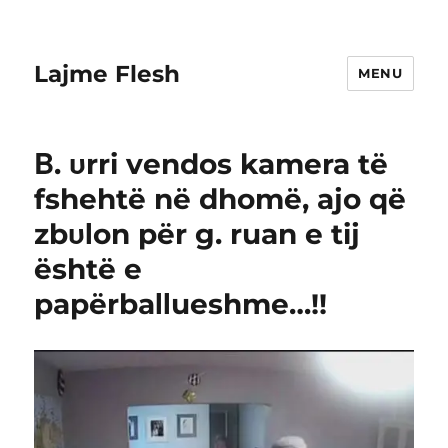
Lajme Flesh
MENU
Β. υrri vendos kamera të
fshehtë në dhomë, ajo që
zbυΙon për g. ruan e tij
është e
papërbaΙΙueshme…!!