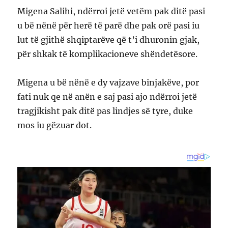
Migena Salihi, ndërroi jetë vetëm pak ditë pasi
u bë nënë për herë të parë dhe pak orë pasi iu
lut të gjithë shqiptarëve që t’i dhuronin gjak,
për shkak të komplikacioneve shëndetësore.
Migena u bë nënë e dy vajzave binjakëve, por
fati nuk qe në anën e saj pasi ajo ndërroi jetë
tragjikisht pak ditë pas lindjes së tyre, duke
mos iu gëzuar dot.