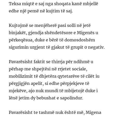
Teksa miqtë e saj nga shoqata kanë mbjellë
edhe një pemë në kujtim të saj.
Kujtojmë se menjëherë pasi solli në jetë
binjakët, gjendja shëndetësore e Migenës u
përkeqësua, duke e bërë të domosdoshëm
sigurimin urgjent të gjakut të grupit 0 negativ.
Pavarësisht faktit se thirrja për ndihmë u
përhap me shpejtësi në rrjetet sociale,
mobilizimit të dhjetëra qytetarëve të cilët iu
përgjigjën apelit, si edhe përpjekjeve të
mjekëve, ajo nuk mundi të mbijetojë duke i
lënë jetim dy bebushat e sapolindur.
Pavarësisht te tashmë nuk është më, Migena