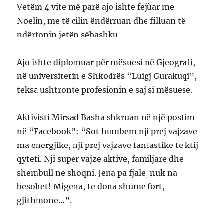
Vetëm 4 vite më parë ajo ishte fejùar me
Noelin, me të cilin ëndërruan dhe filluan të
ndërtonin jetën sëbashku.
Ajo ishte diplomuar për mësuesi në Gjeografi,
në universitetin e Shkodrës “Luigj Gurakuqi”,
teksa ushtronte profesionin e saj si mësuese.
Aktivisti Mirsad Basha shkruan në një postim
në “Facebook”: “Sot humbem nji prej vajzave
ma energjike, nji prej vajzave fantastike te ktij
qyteti. Nji super vajze aktive, familjare dhe
shembull ne shoqni. Jena pa fjale, nuk na
besohet! Migena, te dona shume fort,
gjithmone…”.