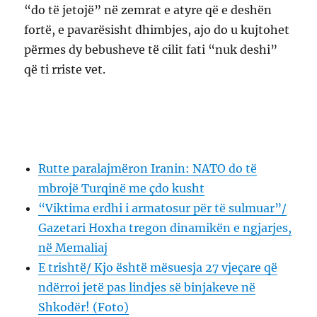
“do të jetojë” në zemrat e atyre që e deshën
fortë, e pavarësisht dhimbjes, ajo do u kujtohet
përmes dy bebusheve të cilit fati “nuk deshi”
që ti rriste vet.
Rutte paralajmëron Iranin: NATO do të
mbrojë Turqinë me çdo kusht
“Viktima erdhi i armatosur për të sulmuar”/
Gazetari Hoxha tregon dinamikën e ngjarjes,
në Memaliaj
E trishtë/ Kjo është mësuesja 27 vjeçare që
ndërroi jetë pas lindjes së binjakeve në
Shkodër! (Foto)