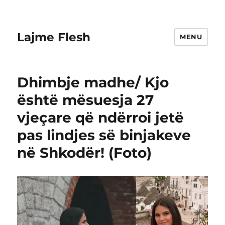
Lajme Flesh
MENU
Dhimbje madhe/ Kjo
është mësuesja 27
vjeçare që ndërroi jetë
pas lindjes së binjakeve
në Shkodër! (Foto)