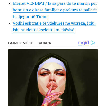
Merret VENDIMI / Ja sa para do të marrin për
bonusin e qirasë familjet e prekura të pallatit
të djegur në Tiranë
Vodhi eshtrat e të vdekurës në varreza, i riu,
ish-student ekselent i mjekësisë