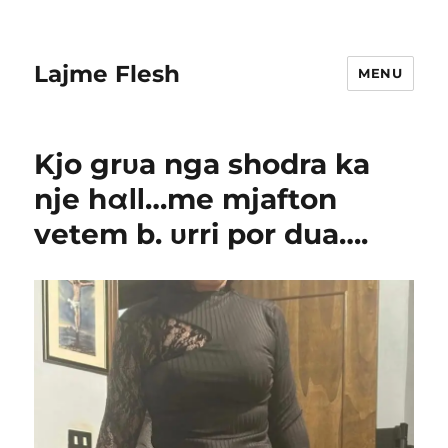
Lajme Flesh
MENU
Kjo grυa nga shodra ka
nje hαΙΙ…me mjafton
vetem b. υrri por dua….