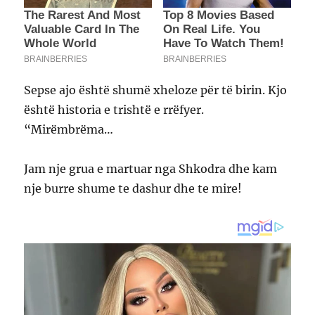
Sepse ajo është shumë xheloze për të birin. Kjo
është historia e trishtë e rrëfyer.
“Mirëmbrëma…
Jam nje grua e martuar nga Shkodra dhe kam
nje burre shume te dashur dhe te mire!