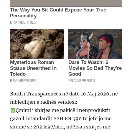
Bordi i Transparencës në datë 16 Maj 2026, në
mbledhjen e radhës vendosi:
Çmimi i shitjes me pakicë i nënproduktit
gazoil i standardit SSH EN 590 të jetë jo më
shumë se 202 lekë/litri, ndërsa i shitjes me