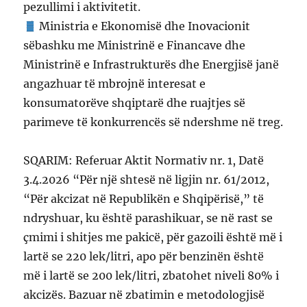
pezullimi i aktivitetit.
Ministria e Ekonomisë dhe Inovacionit
sëbashku me Ministrinë e Financave dhe
Ministrinë e Infrastrukturës dhe Energjisë janë
angazhuar të mbrojnë interesat e
konsumatorëve shqiptarë dhe ruajtjes së
parimeve të konkurrencës së ndershme në treg.
SQARIM: Referuar Aktit Normativ nr. 1, Datë
3.4.2026 “Për një shtesë në ligjin nr. 61/2012,
“Për akcizat në Republikën e Shqipërisë,” të
ndryshuar, ku është parashikuar, se në rast se
çmimi i shitjes me pakicë, për gazoili është më i
lartë se 220 lek/litri, apo për benzinën është
më i lartë se 200 lek/litri, zbatohet niveli 80% i
akcizës. Bazuar në zbatimin e metodologjisë