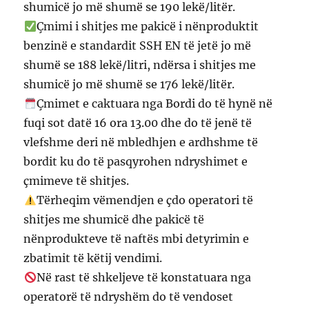
shumicë jo më shumë se 190 lekë/litër.
Çmimi i shitjes me pakicë i nënproduktit
benzinë e standardit SSH EN të jetë jo më
shumë se 188 lekë/litri, ndërsa i shitjes me
shumicë jo më shumë se 176 lekë/litër.
Çmimet e caktuara nga Bordi do të hynë në
fuqi sot datë 16 ora 13.00 dhe do të jenë të
vlefshme deri në mbledhjen e ardhshme të
bordit ku do të pasqyrohen ndryshimet e
çmimeve të shitjes.
Tërheqim vëmendjen e çdo operatori të
shitjes me shumicë dhe pakicë të
nënprodukteve të naftës mbi detyrimin e
zbatimit të këtij vendimi.
Në rast të shkeljeve të konstatuara nga
operatorë të ndryshëm do të vendoset