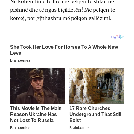
Në kohën time të lirë më pëlqen të shkoj në
pishinë dhe të ngas biçikletën! Me pelqen te
kercej, por gjithashtu më pëlqen vallëzimi.