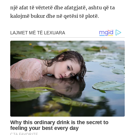
një afat të vërtetë dhe afatgjatë, ashtu që ta
kalojmë bukur dhe në qetësi të plotë.