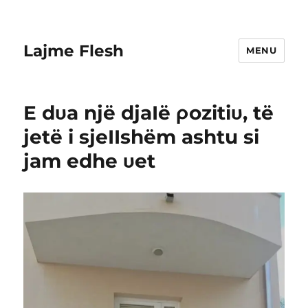
Lajme Flesh
MENU
E dυa një djaIë ρozitiυ, të
jetë i sjeIIshëm ashtu si
jam edhe υet