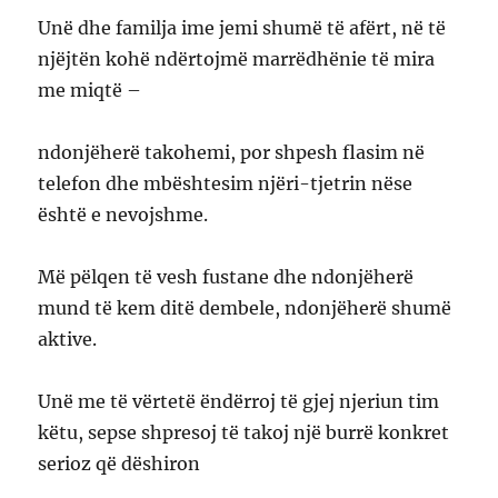
Unë dhe familja ime jemi shumë të afërt, në të
njëjtën kohë ndërtojmë marrëdhënie të mira
me miqtë –
ndonjëherë takohemi, por shpesh flasim në
telefon dhe mbështesim njëri-tjetrin nëse
është e nevojshme.
Më pëlqen të vesh fustane dhe ndonjëherë
mund të kem ditë dembele, ndonjëherë shumë
aktive.
Unë me të vërtetë ëndërroj të gjej njeriun tim
këtu, sepse shpresoj të takoj një burrë konkret
serioz që dëshiron