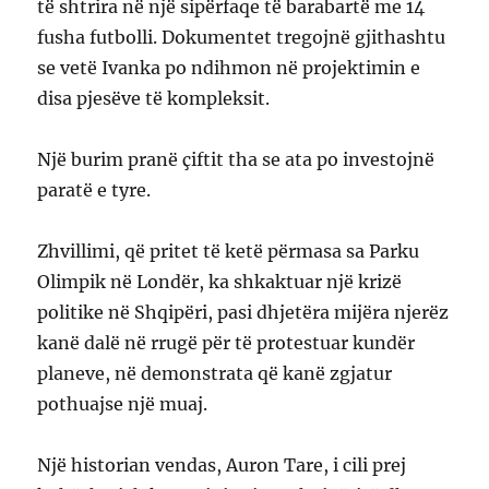
të shtrira në një sipërfaqe të barabartë me 14
fusha futbolli. Dokumentet tregojnë gjithashtu
se vetë Ivanka po ndihmon në projektimin e
disa pjesëve të kompleksit.
Një burim pranë çiftit tha se ata po investojnë
paratë e tyre.
Zhvillimi, që pritet të ketë përmasa sa Parku
Olimpik në Londër, ka shkaktuar një krizë
politike në Shqipëri, pasi dhjetëra mijëra njerëz
kanë dalë në rrugë për të protestuar kundër
planeve, në demonstrata që kanë zgjatur
pothuajse një muaj.
Një historian vendas, Auron Tare, i cili prej