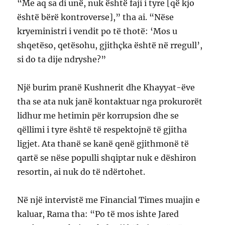
“Me aq sa di unë, nuk është faji i tyre [që kjo
është bërë kontroverse],” tha ai. “Nëse
kryeministri i vendit po të thotë: ‘Mos u
shqetëso, qetësohu, gjithçka është në rregull’,
si do ta dije ndryshe?”
Një burim pranë Kushnerit dhe Khayyat-ëve
tha se ata nuk janë kontaktuar nga prokurorët
lidhur me hetimin për korrupsion dhe se
qëllimi i tyre është të respektojnë të gjitha
ligjet. Ata thanë se kanë qenë gjithmonë të
qartë se nëse populli shqiptar nuk e dëshiron
resortin, ai nuk do të ndërtohet.
Në një intervistë me Financial Times muajin e
kaluar, Rama tha: “Po të mos ishte Jared