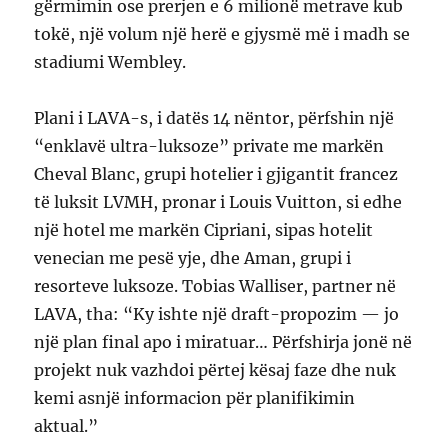
gërmimin ose prerjen e 6 milionë metrave kub
tokë, një volum një herë e gjysmë më i madh se
stadiumi Wembley.
Plani i LAVA-s, i datës 14 nëntor, përfshin një
“enklavë ultra-luksoze” private me markën
Cheval Blanc, grupi hotelier i gjigantit francez
të luksit LVMH, pronar i Louis Vuitton, si edhe
një hotel me markën Cipriani, sipas hotelit
venecian me pesë yje, dhe Aman, grupi i
resorteve luksoze. Tobias Walliser, partner në
LAVA, tha: “Ky ishte një draft-propozim — jo
një plan final apo i miratuar… Përfshirja jonë në
projekt nuk vazhdoi përtej kësaj faze dhe nuk
kemi asnjë informacion për planifikimin
aktual.”