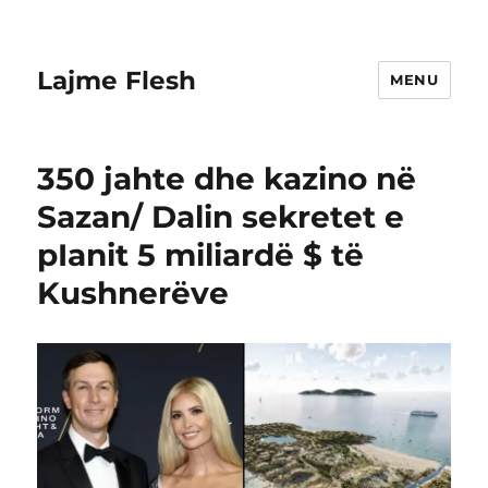
Lajme Flesh
MENU
350 jahte dhe kazino në
Sazan/ Dalin sekretet e
pIanit 5 miliardë $ të
Kushnerëve