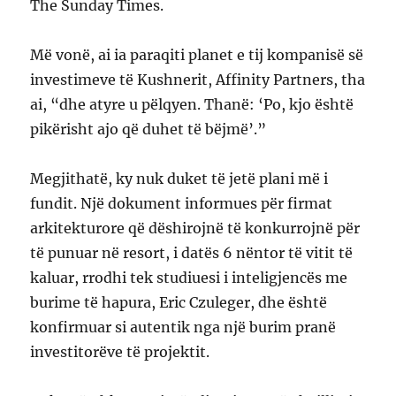
The Sunday Times.
Më vonë, ai ia paraqiti planet e tij kompanisë së
investimeve të Kushnerit, Affinity Partners, tha
ai, “dhe atyre u pëlqyen. Thanë: ‘Po, kjo është
pikërisht ajo që duhet të bëjmë’.”
Megjithatë, ky nuk duket të jetë plani më i
fundit. Një dokument informues për firmat
arkitekturore që dëshirojnë të konkurrojnë për
të punuar në resort, i datës 6 nëntor të vitit të
kaluar, rrodhi tek studiuesi i inteligjencës me
burime të hapura, Eric Czuleger, dhe është
konfirmuar si autentik nga një burim pranë
investitorëve të projektit.