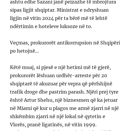
ashtu edhe Sazani janë peizazhe të mbrojtura
sipas ligjit shqiptar. Ministrat e ndryshuan
ligjin në vitin 2024 për ta bërë më të lehtë
ndërtimin e hoteleve luksoze në to.
Veçmas, prokurorët antikorrupsion në Shqipëri
po hetojnë…
Këtë muaj, si pjesë e një hetimi më të gjerë,
prokurorët lëshuan urdhër-arreste për 20
shqiptarë të akuzuar për vepra që përfshijnë
trafik droge dhe pastrim parash. Njëri prej tyre
është Artur Shehu, një biznesmen që ka jetuar
në Miami që kur u plagos me armë zjarri në një
shkëmbim zjarri në një lokal në qytetin e
Vlorës, pranë ligatinës, në vitin 1999.