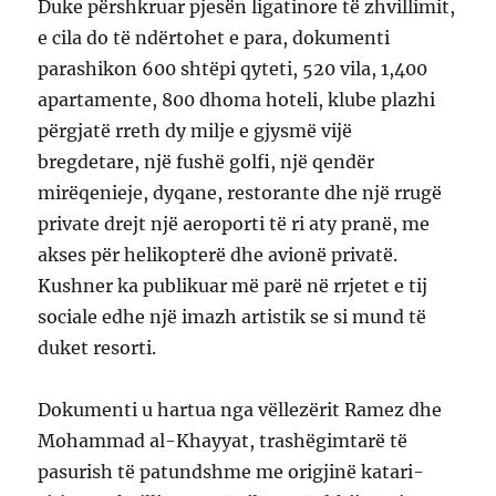
Duke përshkruar pjesën ligatinore të zhvillimit,
e cila do të ndërtohet e para, dokumenti
parashikon 600 shtëpi qyteti, 520 vila, 1,400
apartamente, 800 dhoma hoteli, klube plazhi
përgjatë rreth dy milje e gjysmë vijë
bregdetare, një fushë golfi, një qendër
mirëqenieje, dyqane, restorante dhe një rrugë
private drejt një aeroporti të ri aty pranë, me
akses për helikopterë dhe avionë privatë.
Kushner ka publikuar më parë në rrjetet e tij
sociale edhe një imazh artistik se si mund të
duket resorti.
Dokumenti u hartua nga vëllezërit Ramez dhe
Mohammad al-Khayyat, trashëgimtarë të
pasurish të patundshme me origjinë katari-