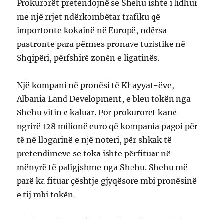
Prokurorët pretendojnë se Shehu ishte i lidhur
me një rrjet ndërkombëtar trafiku që
importonte kokainë në Europë, ndërsa
pastronte para përmes pronave turistike në
Shqipëri, përfshirë zonën e ligatinës.
Një kompani në pronësi të Khayyat-ëve,
Albania Land Development, e bleu tokën nga
Shehu vitin e kaluar. Por prokurorët kanë
ngrirë 128 milionë euro që kompania pagoi për
të në llogarinë e një noteri, për shkak të
pretendimeve se toka ishte përfituar në
mënyrë të paligjshme nga Shehu. Shehu më
parë ka fituar çështje gjyqësore mbi pronësinë
e tij mbi tokën.