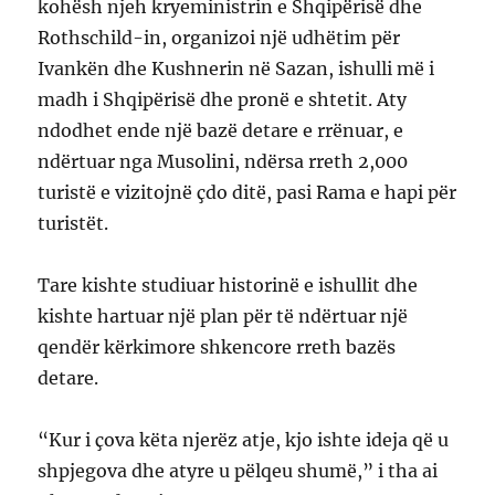
kohësh njeh kryeministrin e Shqipërisë dhe
Rothschild-in, organizoi një udhëtim për
Ivankën dhe Kushnerin në Sazan, ishulli më i
madh i Shqipërisë dhe pronë e shtetit. Aty
ndodhet ende një bazë detare e rrënuar, e
ndërtuar nga Musolini, ndërsa rreth 2,000
turistë e vizitojnë çdo ditë, pasi Rama e hapi për
turistët.
Tare kishte studiuar historinë e ishullit dhe
kishte hartuar një plan për të ndërtuar një
qendër kërkimore shkencore rreth bazës
detare.
“Kur i çova këta njerëz atje, kjo ishte ideja që u
shpjegova dhe atyre u pëlqeu shumë,” i tha ai