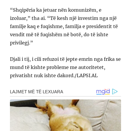
“Shqipëria ka jetuar nën komunizëm, e
izoluar,” tha ai. “Të kesh një investim nga një
familje kaq e fuqishme, familja e presidentit të
vendit më të fuqishëm në botë, do të ishte
privilegj.”
Djali i tij, i cili refuzoi të jepte emrin nga frika se
mund të kishte probleme me autoritetet,
privatisht nuk ishte dakord./LAPSI.AL