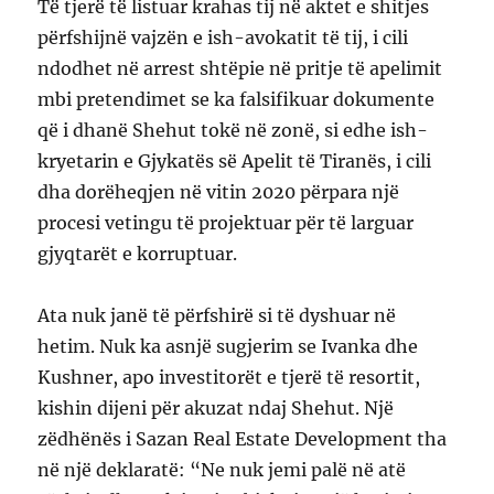
Të tjerë të listuar krahas tij në aktet e shitjes
përfshijnë vajzën e ish-avokatit të tij, i cili
ndodhet në arrest shtëpie në pritje të apelimit
mbi pretendimet se ka falsifikuar dokumente
që i dhanë Shehut tokë në zonë, si edhe ish-
kryetarin e Gjykatës së Apelit të Tiranës, i cili
dha dorëheqjen në vitin 2020 përpara një
procesi vetingu të projektuar për të larguar
gjyqtarët e korruptuar.
Ata nuk janë të përfshirë si të dyshuar në
hetim. Nuk ka asnjë sugjerim se Ivanka dhe
Kushner, apo investitorët e tjerë të resortit,
kishin dijeni për akuzat ndaj Shehut. Një
zëdhënës i Sazan Real Estate Development tha
në një deklaratë: “Ne nuk jemi palë në atë