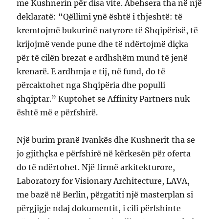
me Kushnerin për disa vite. Abehsera tha në një
deklaratë: “Qëllimi ynë është i thjeshtë: të
kremtojmë bukurinë natyrore të Shqipërisë, të
krijojmë vende pune dhe të ndërtojmë diçka
për të cilën brezat e ardhshëm mund të jenë
krenarë. E ardhmja e tij, në fund, do të
përcaktohet nga Shqipëria dhe populli
shqiptar.” Kuptohet se Affinity Partners nuk
është më e përfshirë.
Një burim pranë Ivankës dhe Kushnerit tha se
jo gjithçka e përfshirë në kërkesën për oferta
do të ndërtohet. Një firmë arkitekturore,
Laboratory for Visionary Architecture, LAVA,
me bazë në Berlin, përgatiti një masterplan si
përgjigje ndaj dokumentit, i cili përfshinte