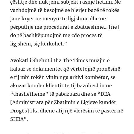
çështje dhe nuk jemi subjekt i asnjë hetimi. Ne
vazhdojmë të besojmë se blerjet bazë të tokës
janë kryer në mënyrë të ligjshme dhe në
përputhje me procedurat e zbatueshme… [ne]
do të bashkëpunojmë me çdo proces të
ligjshëm, siç kërkohet.”
Avokati i Shehut i tha The Times muajin e
kaluar se dokumentet që vërtetojnë pronësinë
e tij mbi tokën vinin nga arkivi kombëtar, se
akuzat kundër klientit të tij bazoheshin në
“thashetheme” të pabazuara dhe se “DEA
[Administrata për Zbatimin e Ligjeve kundër
Drogës] i ka dhënë atij një vlerësim të pastër në
SHBA”.