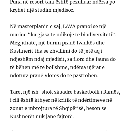
Puna në resort tani është pezulluar ndërsa po
kryhet një studim mjedisor.
Në masterplanin e saj, LAVA pranoi se një
marinë “ka gjasa të ndikojë te biodiversiteti”.
Megjithatë, një burim pranë Ivankës dhe
Kushnerit tha se zhvillimi do të jetë aq i
ndjeshëm ndaj mjedisit, sa flora dhe fauna do
të bëhen më të bollshme, ndërsa ujërat e
ndotura pranë Vlorës do të pastrohen.
Tare, një ish-shok skuadre basketbolli i Ramës,
i cili është kthyer në kritik të ndërtimeve në
zonat e mbrojtura të Shqipërisë, beson se
Kushnerët nuk janë fajtorë.