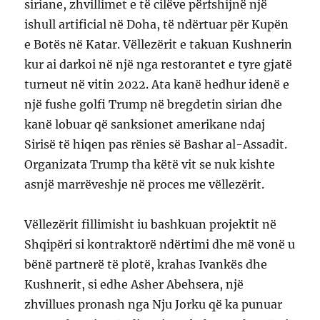
siriane, zhvillimet e të cilëve përfshijnë një
ishull artificial në Doha, të ndërtuar për Kupën
e Botës në Katar. Vëllezërit e takuan Kushnerin
kur ai darkoi në një nga restorantet e tyre gjatë
turneut në vitin 2022. Ata kanë hedhur idenë e
një fushe golfi Trump në bregdetin sirian dhe
kanë lobuar që sanksionet amerikane ndaj
Sirisë të hiqen pas rënies së Bashar al-Assadit.
Organizata Trump tha këtë vit se nuk kishte
asnjë marrëveshje në proces me vëllezërit.
Vëllezërit fillimisht iu bashkuan projektit në
Shqipëri si kontraktorë ndërtimi dhe më vonë u
bënë partnerë të plotë, krahas Ivankës dhe
Kushnerit, si edhe Asher Abehsera, një
zhvillues pronash nga Nju Jorku që ka punuar