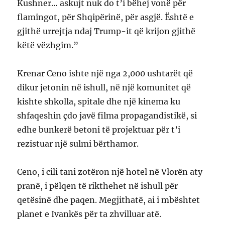
Kushner… askujt nuk do t’i bëhej vonë për
flamingot, për Shqipërinë, për asgjë. Është e
gjithë urrejtja ndaj Trump-it që krijon gjithë
këtë vëzhgim.”
Krenar Ceno ishte një nga 2,000 ushtarët që
dikur jetonin në ishull, në një komunitet që
kishte shkolla, spitale dhe një kinema ku
shfaqeshin çdo javë filma propagandistikë, si
edhe bunkerë betoni të projektuar për t’i
rezistuar një sulmi bërthamor.
Ceno, i cili tani zotëron një hotel në Vlorën aty
pranë, i pëlqen të rikthehet në ishull për
qetësinë dhe paqen. Megjithatë, ai i mbështet
planet e Ivankës për ta zhvilluar atë.