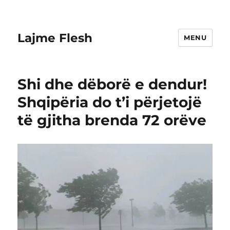
Lajme Flesh
MENU
Shi dhe dëborë e dendur!
Shqipëria do t’i përjetojë
të gjitha brenda 72 orëve