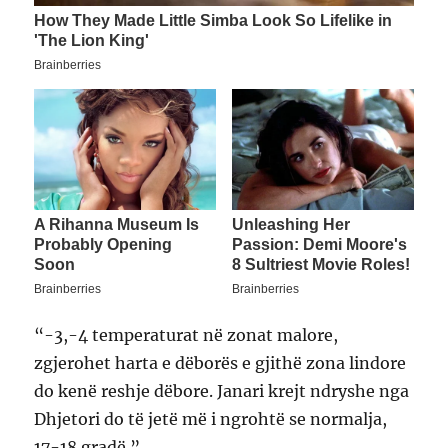
“-3,-4 temperaturat në zonat malore,
zgjerohet harta e dëborës e gjithë zona lindore
do kenë reshje dëbore. Janari krejt ndryshe nga
Dhjetori do të jetë më i ngrohtë se normalja,
17-18 gradë.”