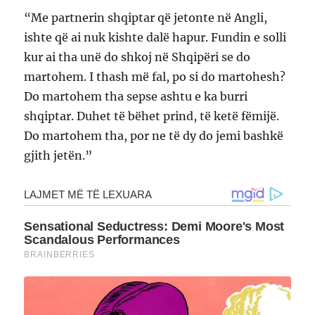
“Me partnerin shqiptar që jetonte në Angli,
ishte që ai nuk kishte dalë hapur. Fundin e solli
kur ai tha unë do shkoj në Shqipëri se do
martohem. I thash më fal, po si do martohesh?
Do martohem tha sepse ashtu e ka burri
shqiptar. Duhet të bëhet prind, të ketë fëmijë.
Do martohem tha, por ne të dy do jemi bashkë
gjith jetën.”