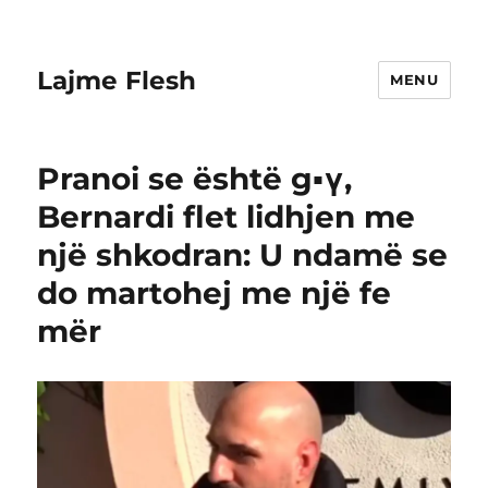
Lajme Flesh
MENU
Pranoi se është g▪︎γ,
Bernardi flet lidhjen me
një shkodran: U ndamë se
do martohej me një fe
mër