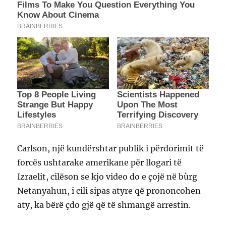
Carlson, një kundërshtar publik i përdorimit të
forcës ushtarake amerikane për llogari të
Izraelit, cilëson se kjo video do e çojë në bùrg
Netanyahun, i cili sipas atyre që prononcohen
aty, ka bërë çdo gjë që të shmangë arrestin.