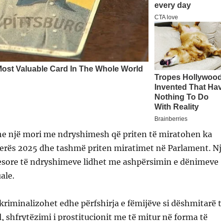
dhe një mori me ndryshimesh që priten të miratohen ka
verës 2025 dhe tashmë priten miratimet në Parlament. N
yesore të ndryshimeve lidhet me ashpërsimin e dënimeve
ale.
 kriminalizohet edhe përfshirja e fëmijëve si dëshmitarë 
, shfrytëzimi i prostitucionit me të mitur në forma të