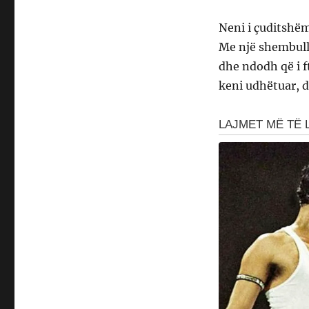
Neni i çuditshë
Me një shembull
dhe ndodh që i f
keni udhëtuar, 