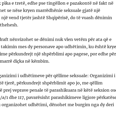
pìka e tretë, edhe pse tingëllon e pazakontë në fakt në
het se nëse kryen marrëdhënie seksuale gjatë një
 një vend tjetër jashtë Shqipërisë, do të vuash dënimin
kthehesh.
raft nënvizohet se dënimi nuk vlen vetëm për ata që e
 takimin mes dy personave apo udhëtimin, ku është krye
ime përkundrejt një shpërblimi apo pagese, por edhe për
 marrë diçka në këmbim.
anizimi i udhëtimeve për qëllime seksuale: Organizimi i
ë tjerë, përkundrejt shpërblimit apo jo, me qëllim
ë prej veprave penale të parashikuara në këtë seksion os
4/a/1 dhe 117, pavarësisht parashikimeve ligjore përkatës
u organizohet udhëtimi, dënohet me burgim nga dy deri