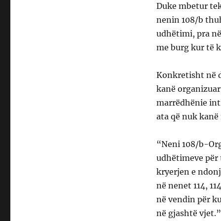
Duke mbetur tek 
nenin 108/b thu
udhëtimi, pra në
me burg kur të 
Konkretisht në d
kanë organizuar
marrëdhënie int
ata që nuk kanë
“Neni 108/b-Org
udhëtimeve për t
kryerjen e ndonj
në nenet 114, 11
në vendin për k
në gjashtë vjet.”