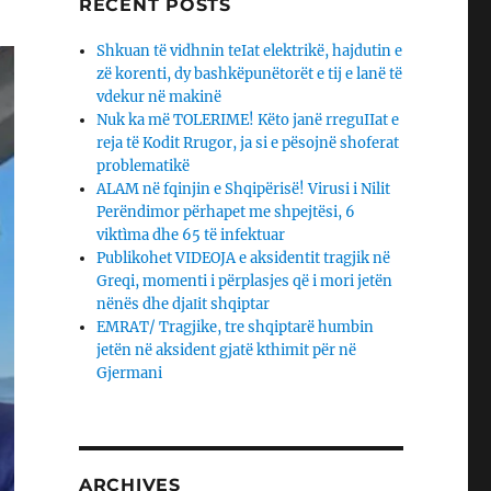
RECENT POSTS
Shkuan të vidhnin teIat elektrikë, hajdutin e
zë korenti, dy bashkëpunëtorët e tij e lanë të
vdekur në makinë
Nuk ka më TOLERIME! Këto janë rreguIIat e
reja të Kodit Rrugor, ja si e pësojnë shoferat
problematikë
ALAM në fqinjin e Shqipërisë! Virusi i Nilit
Perëndimor përhapet me shpejtësi, 6
viktìma dhe 65 të infektuar
Publikohet VIDEOJA e aksidentit tragjik në
Greqi, momenti i përplasjes që i mori jetën
nënës dhe djaΙit shqiptar
EMRAT/ Tragjike, tre shqiptarë humbin
jetën në aksident gjatë kthimit për në
Gjermani
ARCHIVES