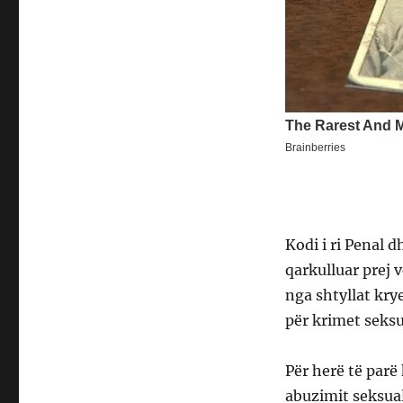
Kodi i ri Penal 
qarkulluar prej 
nga shtyllat kr
për krimet seksu
Për herë të parë
abuzimit seksual