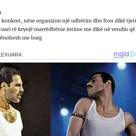
m
 konkret, nëse organizon një udhëtim dhe fton dikë tjet
tuari të kryejë marrëdhënie intime me dikë në vendin që
dënohesh me burg