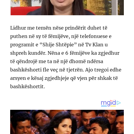
Lidhur me temën nëse prindërit duhet të
puthen në sy të fëmijëve, një telefonuese e
programit e “Shije Shtëpie” në Tv Klan u
shpreh kundër. Nëna e 6 fëmijëve ka zgjedhur
të qëndrojë me ta në një dhomë ndërsa
bashkëshorti fle veç në tjetrën. Ajo tregoi edhe
arsyen e kësaj zgjedhjeje që vjen për shkak të
bashkëshortit.