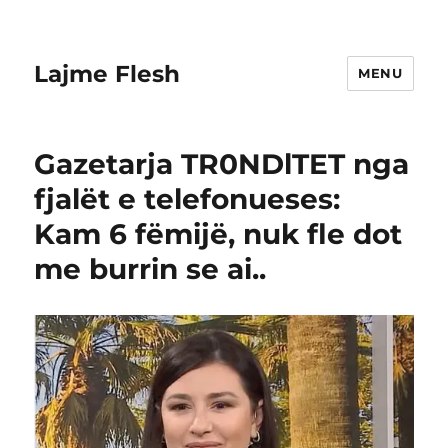
Lajme Flesh
MENU
Gazetarja TR0NDlTET nga
fjalët e telefonueses:
Kam 6 fëmijë, nuk fle dot
me burrin se ai..