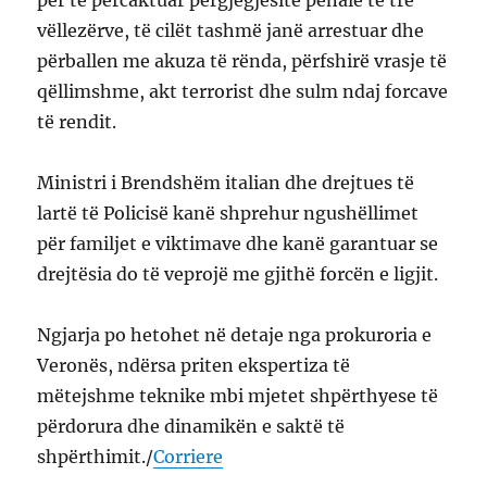
për të përcaktuar përgjegjësitë penale të tre
vëllezërve, të cilët tashmë janë arrestuar dhe
përballen me akuza të rënda, përfshirë vrasje të
qëllimshme, akt terrorist dhe sulm ndaj forcave
të rendit.
Ministri i Brendshëm italian dhe drejtues të
lartë të Policisë kanë shprehur ngushëllimet
për familjet e viktimave dhe kanë garantuar se
drejtësia do të veprojë me gjithë forcën e ligjit.
Ngjarja po hetohet në detaje nga prokuroria e
Veronës, ndërsa priten ekspertiza të
mëtejshme teknike mbi mjetet shpërthyese të
përdorura dhe dinamikën e saktë të
shpërthimit./
Corriere