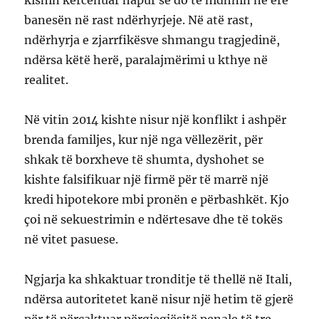
kishin kërcënuar hapur se do të hidhnin në erë
banesën në rast ndërhyrjeje. Në atë rast,
ndërhyrja e zjarrfikësve shmangu tragjedinë,
ndërsa këtë herë, paralajmërimi u kthye në
realitet.
Në vitin 2014 kishte nisur një konflikt i ashpër
brenda familjes, kur një nga vëllezërit, për
shkak të borxheve të shumta, dyshohet se
kishte falsifikuar një firmë për të marrë një
kredi hipotekore mbi pronën e përbashkët. Kjo
çoi në sekuestrimin e ndërtesave dhe të tokës
në vitet pasuese.
Ngjarja ka shkaktuar tronditje të thellë në Itali,
ndërsa autoritetet kanë nisur një hetim të gjerë