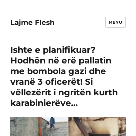
Lajme Flesh
MENU
Ishte e planifikuar?
Hodhën në erë pallatin
me bombola gazi dhe
vranë 3 oficerët! Si
vëllezërit i ngritën kurth
karabinierëve…