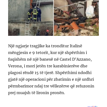
Një ngjarje tragjike ka tronditur Italinë
mëngjesin e 9 tetorit, kur një shpërthim i
fuqishëm në një banesë në Castel D’Azzano,
Verona, i mori jetën tre karabinierëve dhe
plagosi rëndë 15 të tjerë. Shpërthimi ndodhi
gjatë një operacioni për zbatimin e një urdhri
përmbarimor ndaj tre vëllezërve që refuzonin
prej muajsh të lironin pronën.